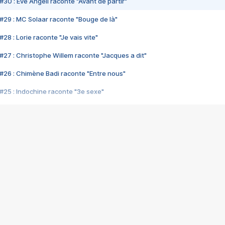
#30 : Eve Angeli raconte "Avant de partir"
#29 : MC Solaar raconte "Bouge de là"
28 : Lorie raconte "Je vais vite"
#27 : Christophe Willem raconte "Jacques a dit"
#26 : Chimène Badi raconte "Entre nous"
#25 : Indochine raconte "3e sexe"
#24 : Zaho raconte "C'est chelou"
#23 : Patrick Bruel raconte "Au café des délices"
#22 : Kyo raconte "Le chemin"
#21 : Nolwenn Leroy raconte "Cassé"
#20 : Patrick Hernandez raconte "Born to be alive"
#19 : Lorie raconte "Près de moi"
#18 : Michael Jones raconte "A nos actes manqués" (avec Jean-Jacque