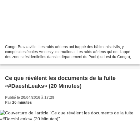
Congo-Brazzaville. Les raids aériens ont frappé des bâtiments civils, y
compris des écoles Amnesty International Les raids aériens qui ont frappé
des zones résidentielles dans le département du Pool (sud-est du Congo),
faisant des morts et des blessés...
Ce que révèlent les documents de la fuite
«#DaeshLeaks» (20 Minutes)
Publié le 20/04/2016 à 17:29
Par
20 minutes