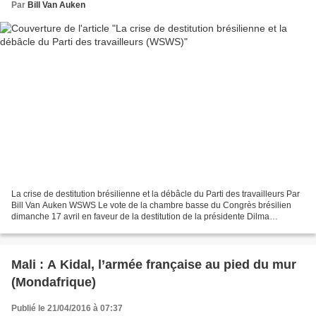
Par
Bill Van Auken
La crise de destitution brésilienne et la débâcle du Parti des travailleurs Par
Bill Van Auken WSWS Le vote de la chambre basse du Congrès brésilien
dimanche 17 avril en faveur de la destitution de la présidente Dilma
Rousseff, marque la fin d'une ère...
Mali : A Kidal, l’armée française au pied du mur
(Mondafrique)
Publié le 21/04/2016 à 07:37