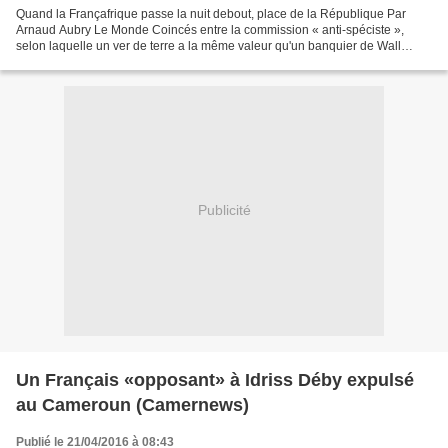
Quand la Françafrique passe la nuit debout, place de la République Par
Arnaud Aubry Le Monde Coincés entre la commission « anti-spéciste »,
selon laquelle un ver de terre a la même valeur qu'un banquier de Wall
Street, et le bureau des consultations juridiques,...
Publicité
Un Français «opposant» à Idriss Déby expulsé
au Cameroun (Camernews)
Publié le 21/04/2016 à 08:43