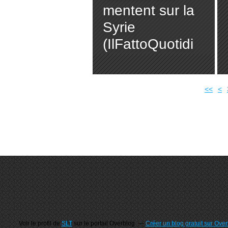
mentent sur la
Syrie
(IlFattoQuotidi
ano)
<<
<
Voir le profil de
SLT
sur le portail Overblog
Créer un blog gratuit sur Ove