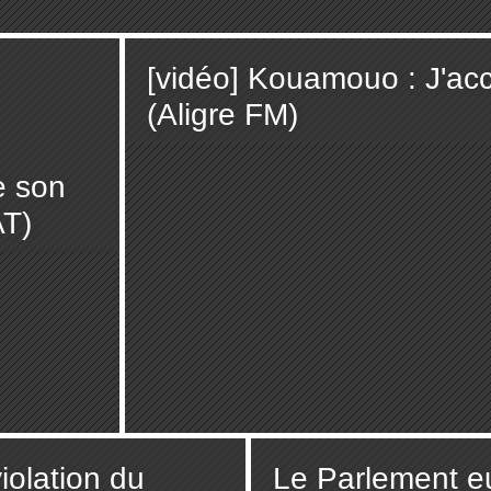
[vidéo] Kouamouo : J'ac
(Aligre FM)
e son
AT)
iolation du
Le Parlement eur