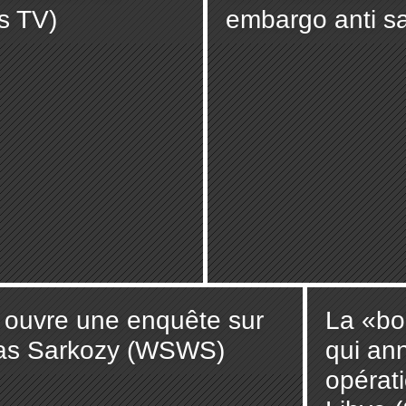
s TV)
embargo anti sa
e ouvre une enquête sur
La «bo
olas Sarkozy (WSWS)
qui ann
opérat