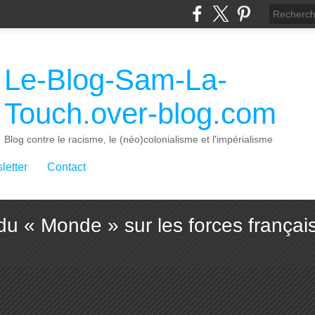
Le-Blog-Sam-La-
Touch.over-blog.com
Blog contre le racisme, le (néo)colonialisme et l'impérialisme
letter
Contact
du « Monde » sur les forces françai