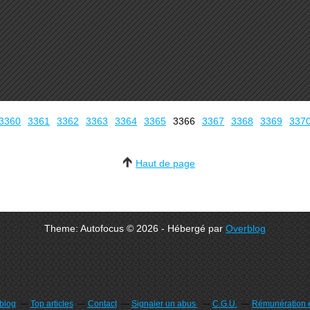
3300
3310
3320
3330
3340
3350
3360
3361
3362
3363
3364
3365
3366
3367
3368
3369
337
Haut de page
Theme: Autofocus © 2026 - Hébergé par
Overblog
rblog
Top articles
Contact
Signaler un abus
C.G.U.
Rémunération e