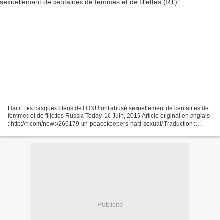
Haïti: Les casques bleus de l’ONU ont abusé sexuellement de centaines de
femmes et de fillettes Russia Today, 10 Juin, 2015 Article original en anglais
: http://rt.com/news/266179-un-peacekeepers-haiti-sexual/ Traduction :
Dominique Muselet ASI Les casques...
Publicité