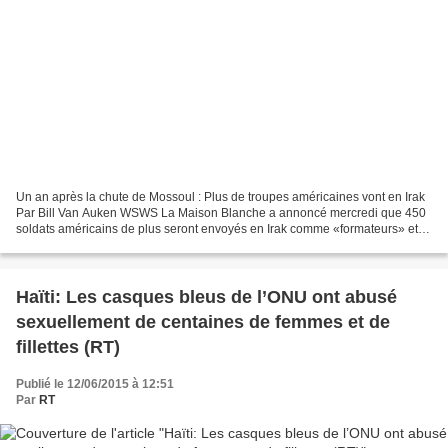
Un an après la chute de Mossoul : Plus de troupes américaines vont en Irak
Par Bill Van Auken WSWS La Maison Blanche a annoncé mercredi que 450
soldats américains de plus seront envoyés en Irak comme «formateurs» et
«conseillers», ce qui porte les effectifs...
Haïti: Les casques bleus de l’ONU ont abusé
sexuellement de centaines de femmes et de
fillettes (RT)
Publié le 12/06/2015 à 12:51
Par
RT