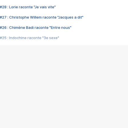
28 : Lorie raconte "Je vais vite"
#27 : Christophe Willem raconte "Jacques a dit"
#26 : Chimène Badi raconte "Entre nous"
#25 : Indochine raconte "3e sexe"
#24 : Zaho raconte "C'est chelou"
#23 : Patrick Bruel raconte "Au café des délices"
#22 : Kyo raconte "Le chemin"
#21 : Nolwenn Leroy raconte "Cassé"
#20 : Patrick Hernandez raconte "Born to be alive"
#19 : Lorie raconte "Près de moi"
#18 : Michael Jones raconte "A nos actes manqués" (avec Jean-Jacque
#17 : Khaled raconte "Aïcha"