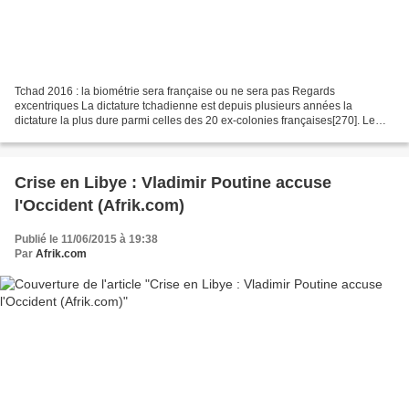
Tchad 2016 : la biométrie sera française ou ne sera pas Regards
excentriques La dictature tchadienne est depuis plusieurs années la
dictature la plus dure parmi celles des 20 ex-colonies françaises[270]. Le
processus démocratique est resté depuis longtemps...
Crise en Libye : Vladimir Poutine accuse
l'Occident (Afrik.com)
Publié le 11/06/2015 à 19:38
Par
Afrik.com