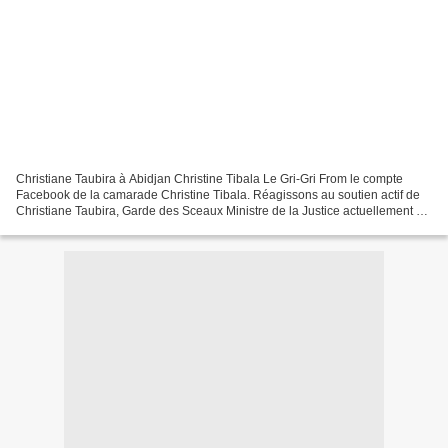
Christiane Taubira à Abidjan Christine Tibala Le Gri-Gri From le compte
Facebook de la camarade Christine Tibala. Réagissons au soutien actif de
Christiane Taubira, Garde des Sceaux Ministre de la Justice actuellement en
Côte d'Ivoire pour soutenir son...