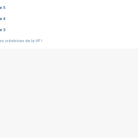
e 5
e 4
e 3
s créatrices de la VF !
e 2
e 1
e Mektoub My Love arrive enfin ! Rencontre avec Shaïn Boumedine et Sal
i : après Toni en famille
elle réalise le bouleversant Dites lui que je l'aime
ais ! Rencontre autour de Vie privée de Rebecca Zlotowski
 de Marguerite, Grave... Rencontre avec Ella Rumpf
 Les Rêveurs, un film intime sur la santé mentale