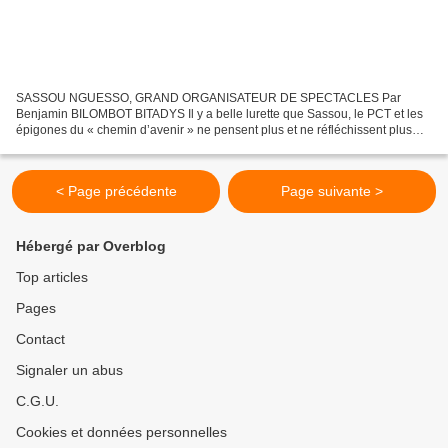
SASSOU NGUESSO, GRAND ORGANISATEUR DE SPECTACLES Par
Benjamin BILOMBOT BITADYS Il y a belle lurette que Sassou, le PCT et les
épigones du « chemin d’avenir » ne pensent plus et ne réfléchissent plus
aux grands défis du Congo-Brazzaville à l’instar de...
< Page précédente
Page suivante >
Hébergé par Overblog
Top articles
Pages
Contact
Signaler un abus
C.G.U.
Cookies et données personnelles