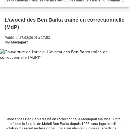
des documents militaires déclassifiés publiés dans Le Parisien on connaît l'
impact de la première bombe...
L’avocat des Ben Barka traîné en correctionnelle
(MdP)
Publié le 17/02/2014 à 17:53
Par
Mediapart
L’avocat des Ben Barka traîné en correctionnelle Mediapart Maurice Buttin,
qui défend la famille de Mehdi Ben Barka depuis 1966, sera jugé mardi pour
violation du secret professionnel... cela sur plainte d’un des suspects de