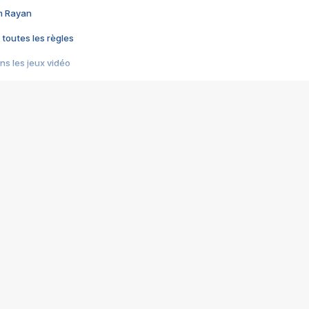
im Rayan
 toutes les règles
s les jeux vidéo
us choquant de Rockstar ? - Le scandale BULLY
e plus moche de Steam
du RÊVE tourne au CAUCHEMAR
pendant 8 heures
it… à tort
umiliés par un jeu vidéo
ire - Final Fantasy 8
ti un empire - Age of Empires
story DOFUS