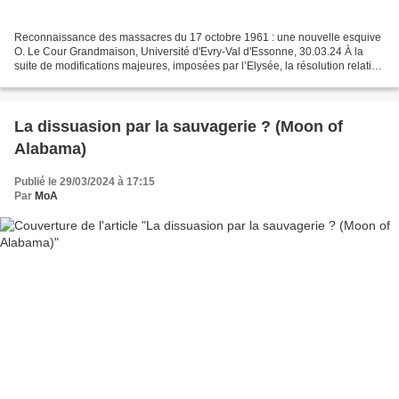
Reconnaissance des massacres du 17 octobre 1961 : une nouvelle esquive
O. Le Cour Grandmaison, Université d'Evry-Val d'Essonne, 30.03.24 À la
suite de modifications majeures, imposées par l’Elysée, la résolution relative
à ce qu’il s’est passé le 17 octobre...
La dissuasion par la sauvagerie ? (Moon of
Alabama)
Publié le 29/03/2024 à 17:15
Par
MoA