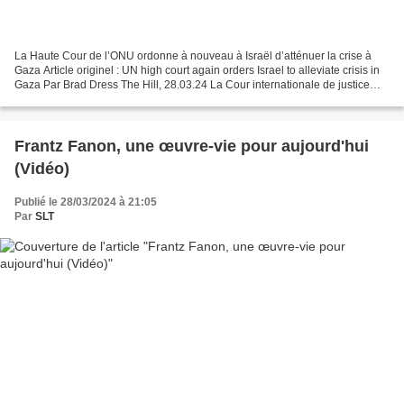
La Haute Cour de l’ONU ordonne à nouveau à Israël d’atténuer la crise à
Gaza Article originel : UN high court again orders Israel to alleviate crisis in
Gaza Par Brad Dress The Hill, 28.03.24 La Cour internationale de justice
(CIJ) a ordonné jeudi à Israël...
Frantz Fanon, une œuvre-vie pour aujourd'hui
(Vidéo)
Publié le 28/03/2024 à 21:05
Par
SLT