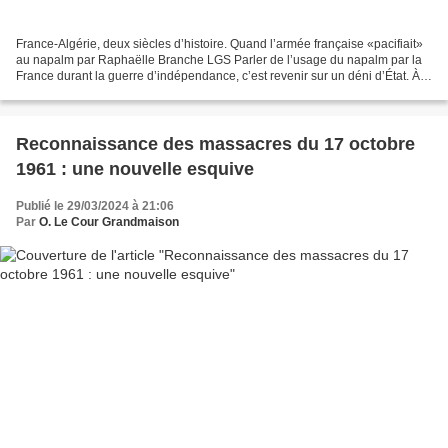
France-Algérie, deux siècles d’histoire. Quand l’armée française «pacifiait»
au napalm par Raphaëlle Branche LGS Parler de l’usage du napalm par la
France durant la guerre d’indépendance, c’est revenir sur un déni d’État. À
l’instar d’autres armes chimiques,...
Reconnaissance des massacres du 17 octobre
1961 : une nouvelle esquive
Publié le 29/03/2024 à 21:06
Par
O. Le Cour Grandmaison