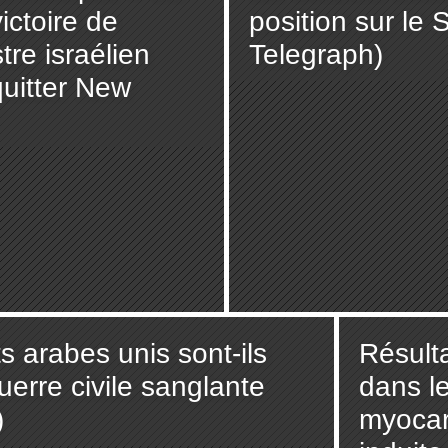
ictoire de
position sur le
re israélien
Telegraph)
quitter New
s arabes unis sont-ils
Résult
uerre civile sanglante
dans l
)
myocar