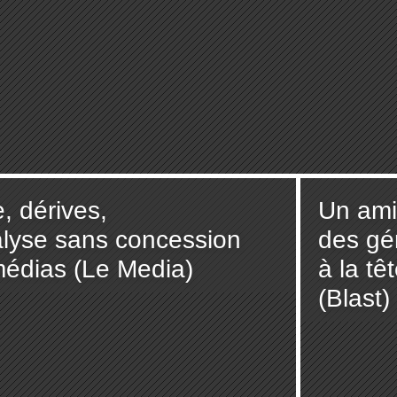
, dérives,
Un ami
nalyse sans concession
des gé
médias (Le Media)
à la tê
(Blast)