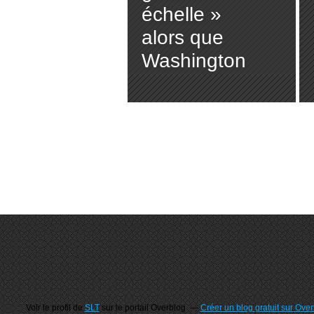
échelle »
alors que
Washington
entame des
essais de
missiles
balistiques
intercontinent
aux (The
Cradle)
Voir le profil de
SLT
sur le portail Overblog
Créer un blog gratuit sur Ove