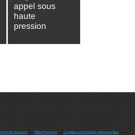
appel sous
haute
pression
(Blast)
n droits d'auteur
Offre Premium
Cookies et données personnelles