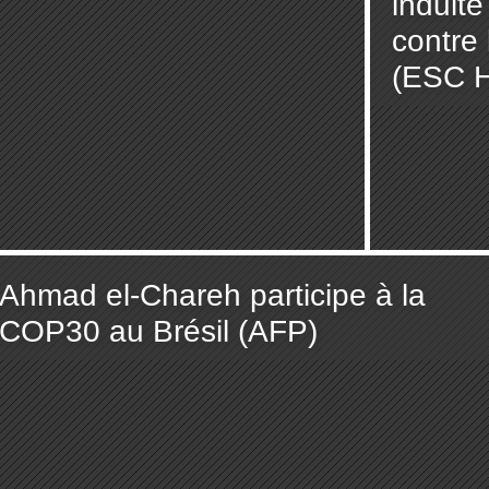
induite
contre
(ESC H
Ahmad el-Chareh participe à la
COP30 au Brésil (AFP)