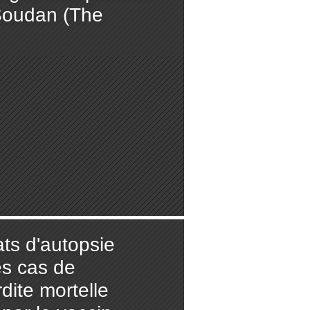
 Soudan (The
ats d'autopsie
es cas de
dite mortelle