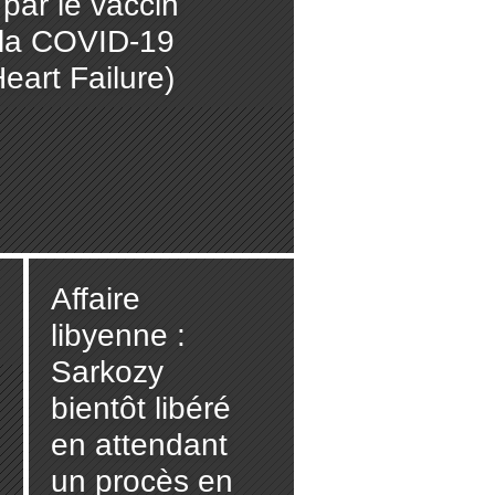
 par le vaccin
 la COVID-19
eart Failure)
Affaire
libyenne :
Sarkozy
bientôt libéré
en attendant
un procès en