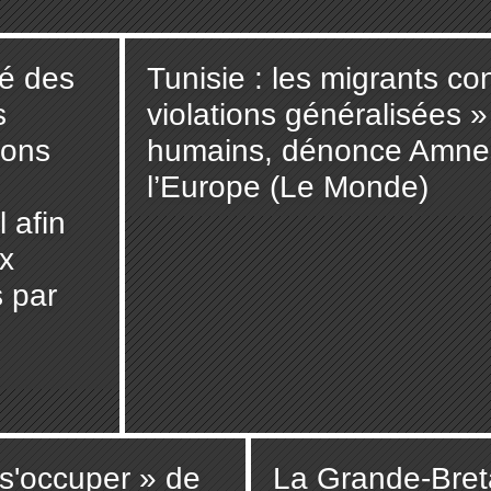
é des
Tunisie : les migrants co
s
violations généralisées »
ions
humains, dénonce Amnest
l’Europe (Le Monde)
 afin
x
 par
 s'occuper » de
La Grande-Bret