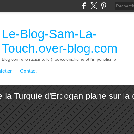
Le-Blog-Sam-La-
Touch.over-blog.com
Blog contre le racisme, le (néo)colonialisme et l'impérialisme
letter
Contact
 la Turquie d'Erdogan plane sur la g