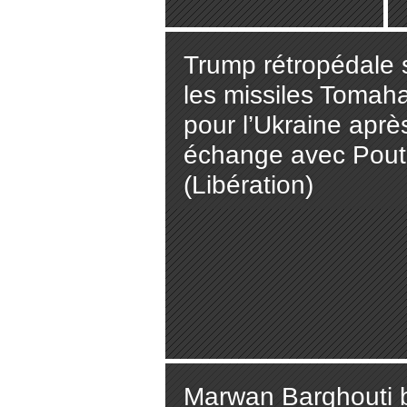
Gaza alors
que la famine
s'abattait sur
Trump rétropédale 
la bande de
les missiles Tomah
Gaza (The
pour l’Ukraine aprè
Cradle)
échange avec Pout
(Libération)
Marwan Barghouti b