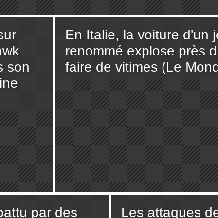
sur
En Italie, la voiture d'un 
awk
renommé explose près 
s son
faire de vitimes (Le Mon
ine
attu par des
Les attaques d