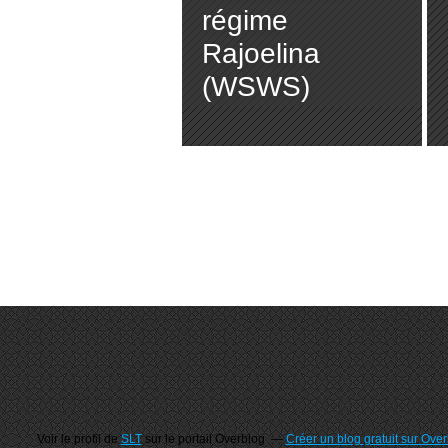
régime
Rajoelina
(WSWS)
Voir le profil de
SLT
sur le portail Overblog
Créer un blog gratuit sur Ove