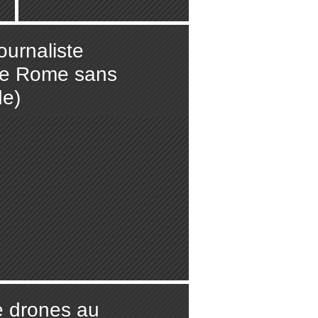
rapport officiel
(AFP)
journaliste
de Rome sans
de)
e drones au