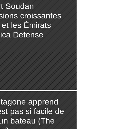
rt Soudan
nsions croissantes
 et les Émirats
rica Defense
tagone apprend
'est pas si facile de
 un bateau (The