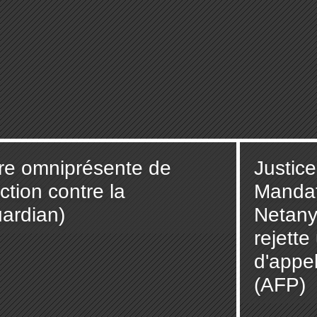
rre omniprésente de
Justice
ction contre la
Mandat
uardian)
Netany
rejett
d'appel
(AFP)