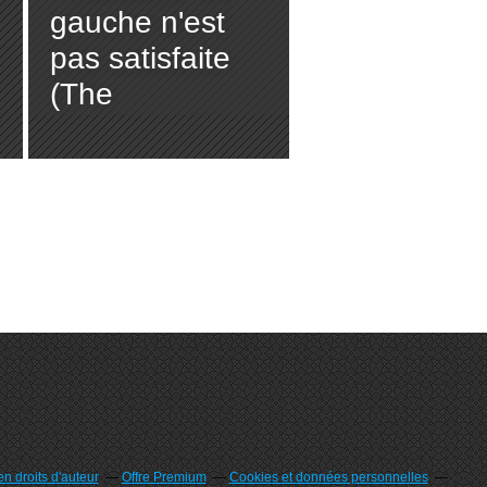
gauche n'est
pas satisfaite
(The
Intercept)
n droits d'auteur
Offre Premium
Cookies et données personnelles