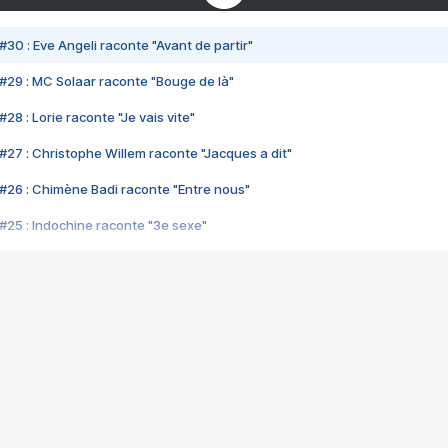
#30 : Eve Angeli raconte "Avant de partir"
#29 : MC Solaar raconte "Bouge de là"
28 : Lorie raconte "Je vais vite"
#27 : Christophe Willem raconte "Jacques a dit"
#26 : Chimène Badi raconte "Entre nous"
#25 : Indochine raconte "3e sexe"
#24 : Zaho raconte "C'est chelou"
#23 : Patrick Bruel raconte "Au café des délices"
#22 : Kyo raconte "Le chemin"
#21 : Nolwenn Leroy raconte "Cassé"
#20 : Patrick Hernandez raconte "Born to be alive"
#19 : Lorie raconte "Près de moi"