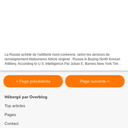
La Russie achète de l'artillerie nord-coréenne, selon les services de
renseignement étatsuniens Article originel : Russia Is Buying North Korean
Artillery, According to U.S. Intelligence Par Julian E. Barnes New York Times,
5.09.22 L'achat par Moscou...
< Page précédente
Page suivante >
Hébergé par Overblog
Top articles
Pages
Contact