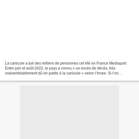
La canicule a tué des milliers de personnes cet été en France Mediapart
Entre juin et août 2022, le pays a connu « un excès de décès, très
vraisemblablement dû en partie à la canicule » selon l’Insee. Si l’on
compare avec 2019, 11 124 personnes de plus...