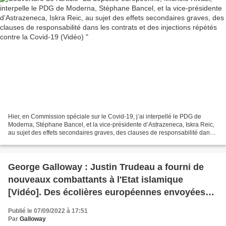
Hier, en Commission spéciale sur le Covid-19, j’ai interpellé le PDG de
Moderna, Stéphane Bancel, et la vice-présidente d’Astrazeneca, Iskra Reic,
au sujet des effets secondaires graves, des clauses de responsabilité dans
les contrats et des injections...
George Galloway : Justin Trudeau a fourni de
nouveaux combattants à l'Etat islamique
[Vidéo]. Des écolières européennes envoyées
dans le lit des combattants de l'EI avec l'aide
Publié le 07/09/2022 à 17:51
des services occidentaux ? (BBC, The Guardian,
Par
Galloway