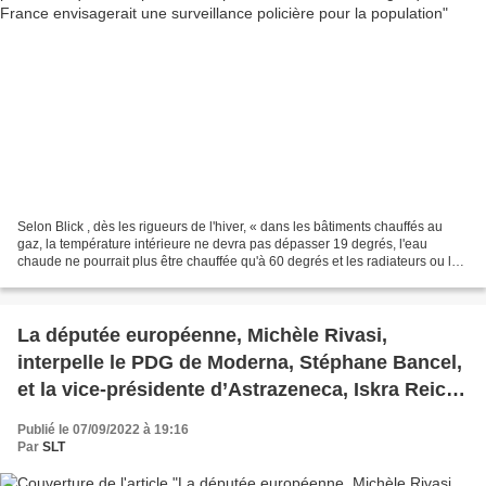
Selon Blick , dès les rigueurs de l'hiver, « dans les bâtiments chauffés au
gaz, la température intérieure ne devra pas dépasser 19 degrés, l'eau
chaude ne pourrait plus être chauffée qu'à 60 degrés et les radiateurs ou les
tentes à air chaud seraient...
La députée européenne, Michèle Rivasi,
interpelle le PDG de Moderna, Stéphane Bancel,
et la vice-présidente d’Astrazeneca, Iskra Reic,
au sujet des effets secondaires graves, des
Publié le 07/09/2022 à 19:16
clauses de responsabilité dans les contrats et
Par
SLT
des injections répétés contre la Covid-19 (Vidéo)