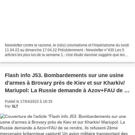
Newsletter contre le racisme, le (néo) colonialisme et l'impérialisme du lundi
11.04.22 au dimanche 17.04.22 Précédemment - Newsletter n°430 Les 5
articles les plus lus de la semaine 1.- Une étude danoise suggère que les
vaccins à base d'ARNm sont associés...
Flash info J53. Bombardements sur une usine
d'armes à Brovary près de Kiev et sur Kharkiv/
Mariupol: La Russie demande à Azov+FAU de se
rendre, ils refusent-2ème mercenaire
Publié le 17/04/2022 à 18:35
britannique capturé/ Un avion militaire
Par
SLT
transportant des armes occidentales près
d'Odessa abattu par les Russes/ Boris Johnson
interdit en Russie depuis hier/ Moscou affirme