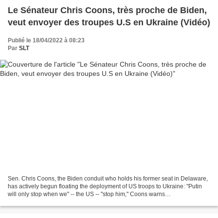
Le Sénateur Chris Coons, très proche de Biden,
veut envoyer des troupes U.S en Ukraine (Vidéo)
Publié le 18/04/2022 à 08:23
Par
SLT
Sen. Chris Coons, the Biden conduit who holds his former seat in Delaware,
has actively begun floating the deployment of US troops to Ukraine: "Putin
will only stop when we" -- the US -- "stop him," Coons warns
pic.twitter.com/ABydvBPuO0 — Michael Tracey...