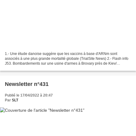
1.- Une étude danoise suggère que les vaccins à base d'ARNm sont
associés à une plus grande mortalité globale (TrialSite News) 2.- Flash info
J53. Bombardements sur une usine d'armes à Brovary près de Kiev/
Mariupol: La Russie demande à Azov+FAU de se...
Newsletter n°431
Publié le 17/04/2022 à 20:47
Par
SLT