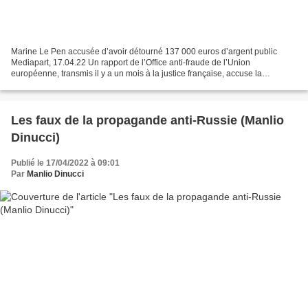
Marine Le Pen accusée d’avoir détourné 137 000 euros d’argent public
Mediapart, 17.04.22 Un rapport de l’Office anti-fraude de l’Union
européenne, transmis il y a un mois à la justice française, accuse la
candidate du Rassemblement national d’avoir personnellement...
Les faux de la propagande anti-Russie (Manlio
Dinucci)
Publié le 17/04/2022 à 09:01
Par
Manlio Dinucci