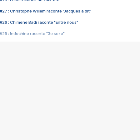
#27 : Christophe Willem raconte "Jacques a dit"
#26 : Chimène Badi raconte "Entre nous"
#25 : Indochine raconte "3e sexe"
#24 : Zaho raconte "C'est chelou"
#23 : Patrick Bruel raconte "Au café des délices"
#22 : Kyo raconte "Le chemin"
#21 : Nolwenn Leroy raconte "Cassé"
#20 : Patrick Hernandez raconte "Born to be alive"
#19 : Lorie raconte "Près de moi"
#18 : Michael Jones raconte "A nos actes manqués" (avec Jean-Jacque
#17 : Khaled raconte "Aïcha"
#16 : Corneille raconte "Parce qu'on vient de loin"