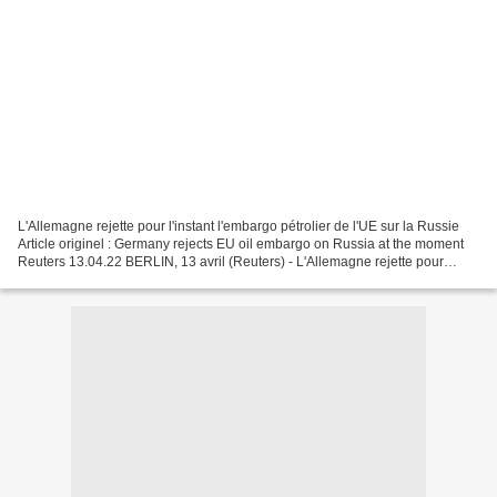
L'Allemagne rejette pour l'instant l'embargo pétrolier de l'UE sur la Russie
Article originel : Germany rejects EU oil embargo on Russia at the moment
Reuters 13.04.22 BERLIN, 13 avril (Reuters) - L'Allemagne rejette pour
l'instant l'embargo de l'Union...