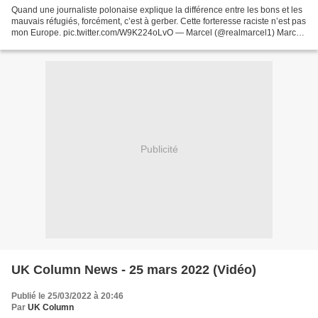
Quand une journaliste polonaise explique la différence entre les bons et les
mauvais réfugiés, forcément, c’est à gerber. Cette forteresse raciste n’est pas
mon Europe. pic.twitter.com/W9K224oLvO — Marcel (@realmarcel1) March
25, 2022
Publicité
UK Column News - 25 mars 2022 (Vidéo)
Publié le 25/03/2022 à 20:46
Par
UK Column