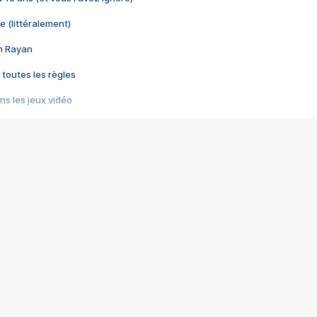
e (littéralement)
im Rayan
 toutes les règles
s les jeux vidéo
us choquant de Rockstar ? - Le scandale BULLY
e plus moche de Steam
du RÊVE tourne au CAUCHEMAR
pendant 8 heures
it… à tort
umiliés par un jeu vidéo
ire - Final Fantasy 8
ti un empire - Age of Empires