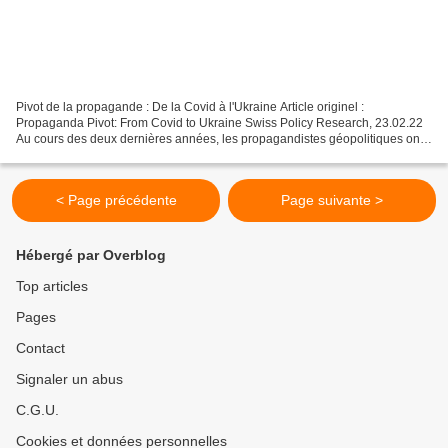
Pivot de la propagande : De la Covid à l'Ukraine Article originel :
Propaganda Pivot: From Covid to Ukraine Swiss Policy Research, 23.02.22
Au cours des deux dernières années, les propagandistes géopolitiques ont
eu assez peu de choses à faire - à l'exception...
< Page précédente
Page suivante >
Hébergé par Overblog
Top articles
Pages
Contact
Signaler un abus
C.G.U.
Cookies et données personnelles