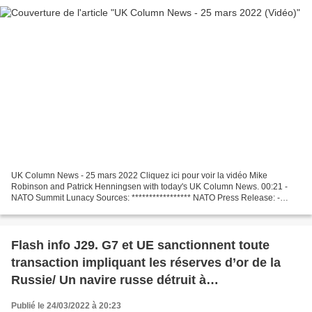
UK Column News - 25 mars 2022 Cliquez ici pour voir la vidéo Mike
Robinson and Patrick Henningsen with today's UK Column News. 00:21 -
NATO Summit Lunacy Sources: ***************** NATO Press Release: -
https://bit.ly/3DbnESh U-EU LNG Deal: - https://reut.rs/3qDs67n...
Flash info J29. G7 et UE sanctionnent toute
transaction impliquant les réserves d’or de la
Russie/ Un navire russe détruit à
Berdiansk/Echange de prisonniers/ Les USA
Publié le 24/03/2022 à 20:23