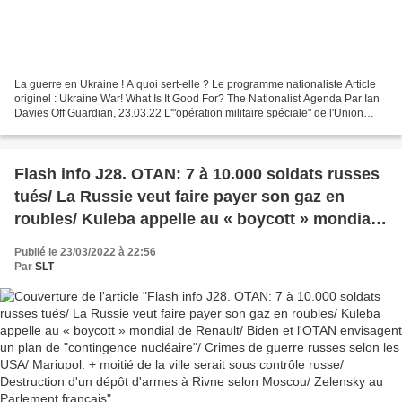
La guerre en Ukraine ! A quoi sert-elle ? Le programme nationaliste Article
originel : Ukraine War! What Is It Good For? The Nationalist Agenda Par Ian
Davies Off Guardian, 23.03.22 L'"opération militaire spéciale" de l'Union
européenne en Ukraine a été...
Flash info J28. OTAN: 7 à 10.000 soldats russes
tués/ La Russie veut faire payer son gaz en
roubles/ Kuleba appelle au « boycott » mondial
de Renault/ Biden et l'OTAN envisagent un plan
Publié le 23/03/2022 à 22:56
de "contingence nucléaire"/ Crimes de guerre
Par
SLT
russes selon les USA/ Mariupol: + moitié de la
ville serait sous contrôle russe/ Destruction d'un
dépôt d'armes à Rivne selon Moscou/ Zelensky
au Parlement français