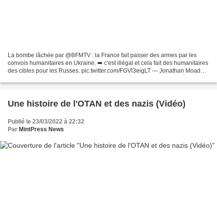
La bombe lâchée par @BFMTV : la France fait passer des armes par les
convois humanitaires en Ukraine. ➡️ c'est illégal et cela fait des humanitaires
des cibles pour les Russes. pic.twitter.com/FGVl3eigLT — Jonathan Moadab
🕊🕊🕊 (@MoadabJ) March 23, 202...
Une histoire de l'OTAN et des nazis (Vidéo)
Publié le 23/03/2022 à 22:32
Par
MintPress News