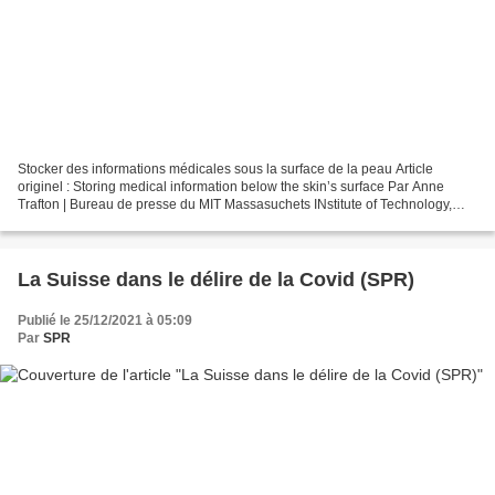
Stocker des informations médicales sous la surface de la peau Article
originel : Storing medical information below the skin’s surface Par Anne
Trafton | Bureau de presse du MIT Massasuchets INstitute of Technology,
18.12.2019 Un colorant invisible spécial,...
La Suisse dans le délire de la Covid (SPR)
Publié le 25/12/2021 à 05:09
Par
SPR