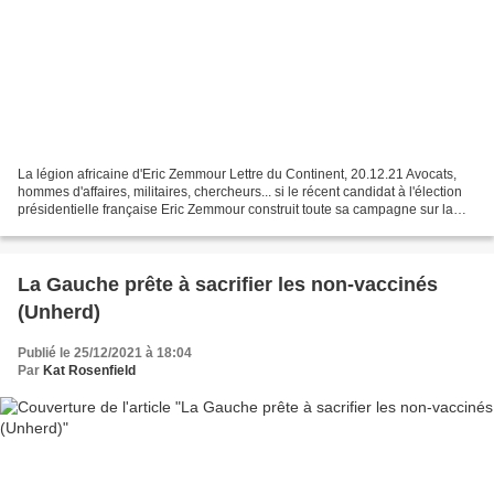
La légion africaine d'Eric Zemmour Lettre du Continent, 20.12.21 Avocats,
hommes d'affaires, militaires, chercheurs... si le récent candidat à l'élection
présidentielle française Eric Zemmour construit toute sa campagne sur la
nécessité de refouler l'immigration,...
La Gauche prête à sacrifier les non-vaccinés
(Unherd)
Publié le 25/12/2021 à 18:04
Par
Kat Rosenfield