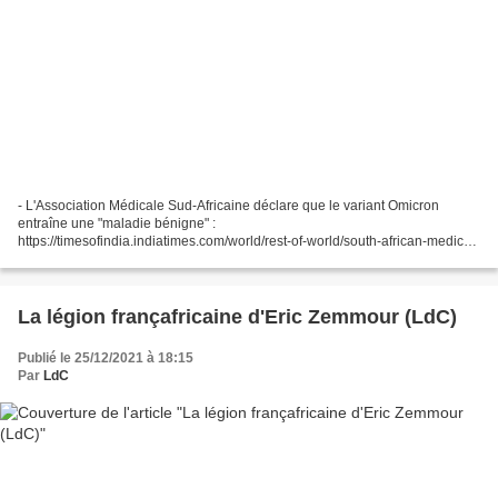
- L'Association Médicale Sud-Africaine déclare que le variant Omicron
entraîne une "maladie bénigne" :
https://timesofindia.indiatimes.com/world/rest-of-world/south-african-medical-
association-says-omicron-variant-causes-mild-
disease/articleshow/87949404.cms...
La légion françafricaine d'Eric Zemmour (LdC)
Publié le 25/12/2021 à 18:15
Par
LdC