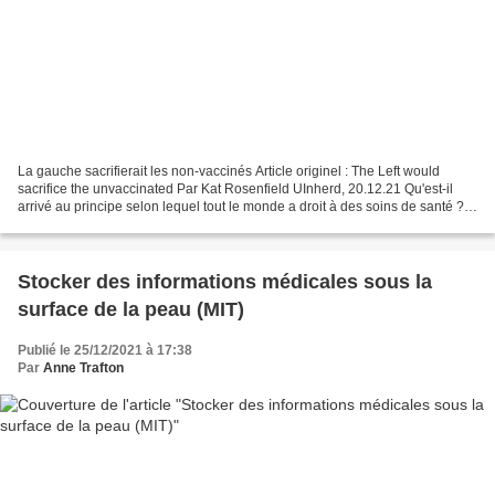
La gauche sacrifierait les non-vaccinés Article originel : The Left would
sacrifice the unvaccinated Par Kat Rosenfield UInherd, 20.12.21 Qu'est-il
arrivé au principe selon lequel tout le monde a droit à des soins de santé ?
Un élément peu discuté de...
Stocker des informations médicales sous la
surface de la peau (MIT)
Publié le 25/12/2021 à 17:38
Par
Anne Trafton