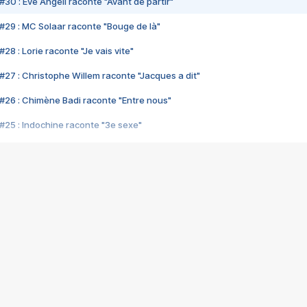
#30 : Eve Angeli raconte "Avant de partir"
#29 : MC Solaar raconte "Bouge de là"
28 : Lorie raconte "Je vais vite"
#27 : Christophe Willem raconte "Jacques a dit"
#26 : Chimène Badi raconte "Entre nous"
#25 : Indochine raconte "3e sexe"
#24 : Zaho raconte "C'est chelou"
#23 : Patrick Bruel raconte "Au café des délices"
#22 : Kyo raconte "Le chemin"
#21 : Nolwenn Leroy raconte "Cassé"
#20 : Patrick Hernandez raconte "Born to be alive"
#19 : Lorie raconte "Près de moi"
#18 : Michael Jones raconte "A nos actes manqués" (avec Jean-Jacque