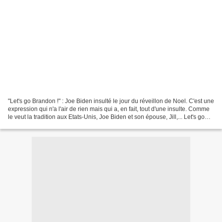
"Let's go Brandon !" : Joe Biden insulté le jour du réveillon de Noel. C'est une
expression qui n'a l'air de rien mais qui a, en fait, tout d'une insulte. Comme
le veut la tradition aux Etats-Unis, Joe Biden et son épouse, Jill,... Let's go
Brandon. L’appelant...