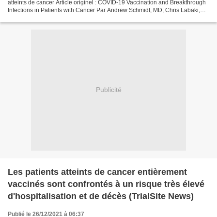
atteints de cancer Article originel : COVID-19 Vaccination and Breakthrough
Infections in Patients with Cancer Par Andrew Schmidt, MD; Chris Labaki,
MD; Ziad Bakouny, MD, issus du...
Publicité
Les patients atteints de cancer entièrement
vaccinés sont confrontés à un risque très élevé
d'hospitalisation et de décès (TrialSite News)
Publié le 26/12/2021 à 06:37