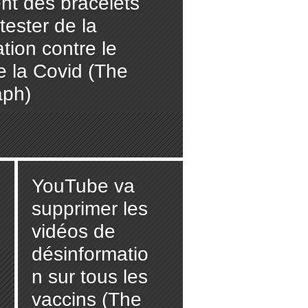
nt des bracelets
tester de la
tion contre le
e la Covid (The
aph)
YouTube va
supprimer les
vidéos de
désinformatio
n sur tous les
vaccins (The