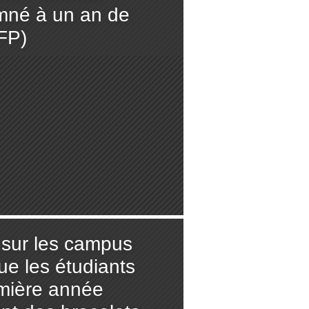
mné à un an de
FP)
 sur les campus
ue les étudiants
mière année