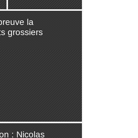
breuve la
ts grossiers
n : Nicolas