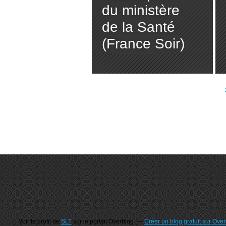
du ministère
de la Santé
(France Soir)
Voir le profil de
SLT
sur le portail Overblog
Créer un blog gratuit sur Ove