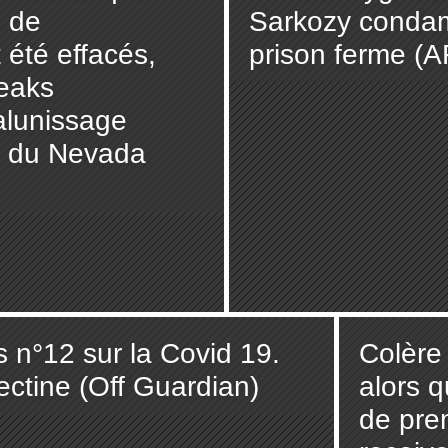
s de
Sarkozy conda
 été effacés,
prison ferme (A
eaks
alunissage
rt du Nevada
ts n°12 sur la Covid 19.
Colère
ectine (Off Guardian)
alors q
de pre