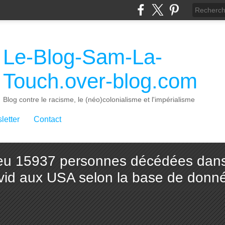
Le-Blog-Sam-La-
Touch.over-blog.com
Blog contre le racisme, le (néo)colonialisme et l'impérialisme
letter
Contact
a eu 15937 personnes décédées dans 
ovid aux USA selon la base de do