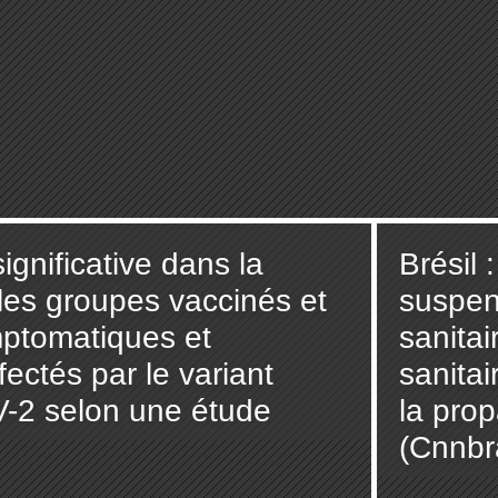
ignificative dans la
Brésil 
 les groupes vaccinés et
suspen
ptomatiques et
sanitai
ectés par le variant
sanita
-2 selon une étude
la pro
(Cnnbr