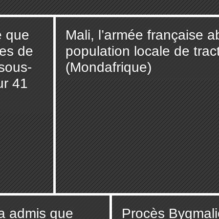
e que
Mali, l’armée française a
res de
population locale de trac
 sous-
(Mondafrique)
ur 41
a admis que
Procès Bygmalio