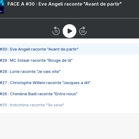
FACE A #30 : Eve Angeli raconte "Avant de partir"
#30 : Eve Angeli raconte "Avant de partir"
#29 : MC Solaar raconte "Bouge de là"
28 : Lorie raconte "Je vais vite"
#27 : Christophe Willem raconte "Jacques a dit"
#26 : Chimène Badi raconte "Entre nous"
#25 : Indochine raconte "3e sexe"
#24 : Zaho raconte "C'est chelou"
#23 : Patrick Bruel raconte "Au café des délices"
#22 : Kyo raconte "Le chemin"