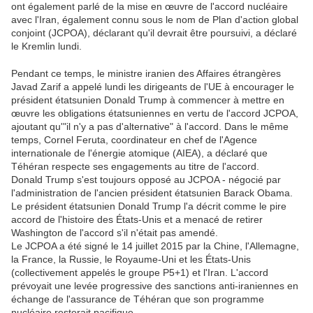
ont également parlé de la mise en œuvre de l'accord nucléaire
avec l'Iran, également connu sous le nom de Plan d'action global
conjoint (JCPOA), déclarant qu'il devrait être poursuivi, a déclaré
le Kremlin lundi.
Pendant ce temps, le ministre iranien des Affaires étrangères
Javad Zarif a appelé lundi les dirigeants de l'UE à encourager le
président étatsunien Donald Trump à commencer à mettre en
œuvre les obligations étatsuniennes en vertu de l'accord JCPOA,
ajoutant qu'"il n'y a pas d'alternative" à l'accord. Dans le même
temps, Cornel Feruta, coordinateur en chef de l'Agence
internationale de l'énergie atomique (AIEA), a déclaré que
Téhéran respecte ses engagements au titre de l'accord.
Donald Trump s'est toujours opposé au JCPOA - négocié par
l'administration de l'ancien président étatsunien Barack Obama.
Le président étatsunien Donald Trump l'a décrit comme le pire
accord de l'histoire des États-Unis et a menacé de retirer
Washington de l'accord s'il n'était pas amendé.
Le JCPOA a été signé le 14 juillet 2015 par la Chine, l'Allemagne,
la France, la Russie, le Royaume-Uni et les États-Unis
(collectivement appelés le groupe P5+1) et l'Iran. L'accord
prévoyait une levée progressive des sanctions anti-iraniennes en
échange de l'assurance de Téhéran que son programme
nucléaire resterait pacifique.