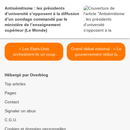
Antisémitisme : les présidents
d’université s’opposent à la diffusion
d’un sondage commandé par le
ministère de l’enseignement
supérieur (Le Monde)
< Les Etats-Unis
Grand débat national : « Le
orchestrent-ils un coup
gouvernement réduit la
d'Etat au Venezuela ?
question environnementale
(Vidéo)
à des choix binaires »
(Bastamag) >
Hébergé par Overblog
Top articles
Pages
Contact
Signaler un abus
C.G.U.
Cookies et données personnelles