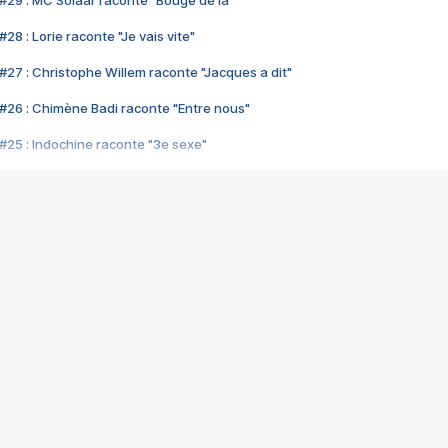
#29 : MC Solaar raconte "Bouge de là"
28 : Lorie raconte "Je vais vite"
#27 : Christophe Willem raconte "Jacques a dit"
#26 : Chimène Badi raconte "Entre nous"
#25 : Indochine raconte "3e sexe"
#24 : Zaho raconte "C'est chelou"
#23 : Patrick Bruel raconte "Au café des délices"
#22 : Kyo raconte "Le chemin"
#21 : Nolwenn Leroy raconte "Cassé"
#20 : Patrick Hernandez raconte "Born to be alive"
#19 : Lorie raconte "Près de moi"
#18 : Michael Jones raconte "A nos actes manqués" (avec Jean-Jacque
#17 : Khaled raconte "Aïcha"