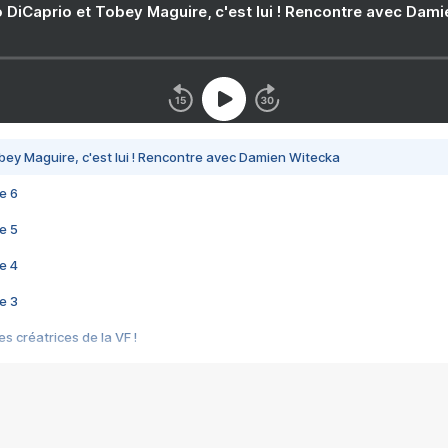
 DiCaprio et Tobey Maguire, c'est lui ! Rencontre avec Dam
bey Maguire, c'est lui ! Rencontre avec Damien Witecka
e 6
e 5
e 4
e 3
s créatrices de la VF !
e 2
e 1
e Mektoub My Love arrive enfin ! Rencontre avec Shaïn Boumedine et Sal