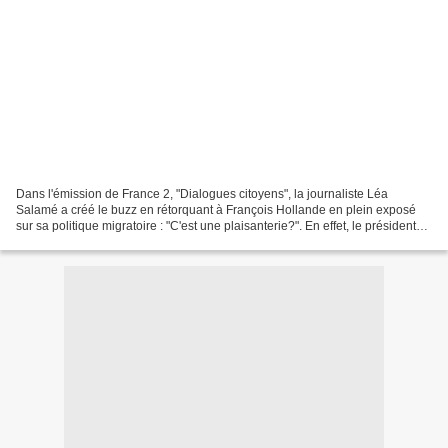
Dans l'émission de France 2, "Dialogues citoyens", la journaliste Léa
Salamé a créé le buzz en rétorquant à François Hollande en plein exposé
sur sa politique migratoire : "C'est une plaisanterie?". En effet, le président
français évoquait sa politique...