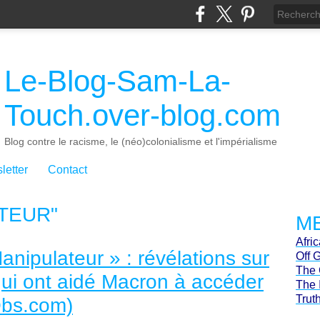
Le-Blog-Sam-La-
Touch.over-blog.com
Blog contre le racisme, le (néo)colonialisme et l'impérialisme
letter
Contact
TEUR"
ME
Afri
nipulateur » : révélations sur
Off 
The 
qui ont aidé Macron à accéder
The 
Trut
Obs.com)