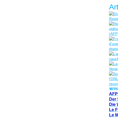
Ar
MEDI
AFP
Der 
Die 
Le F
Le 