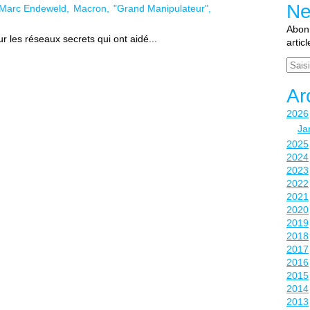
Ne
Marc Endeweld
Macron
"Grand Manipulateur"
Abonn
r les réseaux secrets qui ont aidé...
artic
Email
Ar
2026
Ja
2025
2024
2023
2022
2021
2020
2019
2018
2017
2016
2015
2014
2013