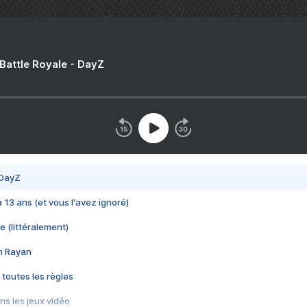
 Battle Royale - DayZ
 DayZ
 a 13 ans (et vous l'avez ignoré)
e (littéralement)
im Rayan
 toutes les règles
s les jeux vidéo