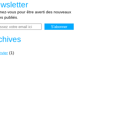
wsletter
ez-vous pour être averti des nouveaux
les publiés.
chives
nvier
(1)