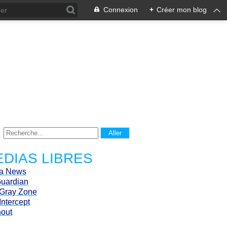
Connexion
+
Créer mon blog
DIAS LIBRES
ca News
Guardian
Gray Zone
Intercept
hout