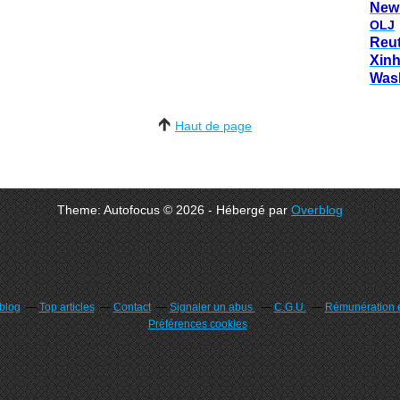
New
OLJ
Reu
Xin
Was
Haut de page
Theme: Autofocus © 2026 - Hébergé par
Overblog
rblog
Top articles
Contact
Signaler un abus
C.G.U.
Rémunération e
Préférences cookies