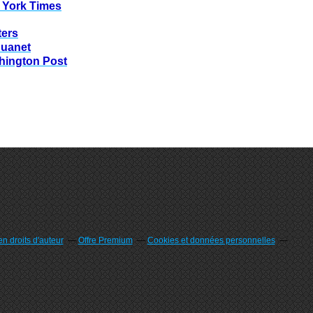
 York Times
ters
huanet
hington Post
n droits d'auteur
Offre Premium
Cookies et données personnelles