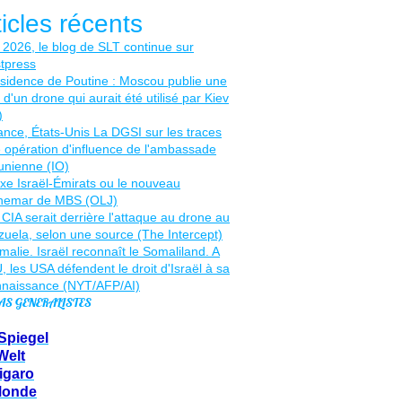
ticles récents
AS GENERALISTES
Spiegel
Welt
igaro
Monde