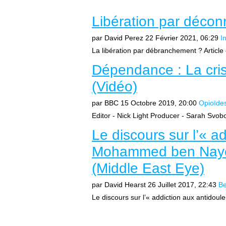
Libération par décon
par David Perez
22 Février 2021, 06:29
I
La libération par débranchement ? Article o
Dépendance : La cri
(Vidéo)
par BBC
15 Octobre 2019, 20:00
Opioïde
Editor - Nick Light Producer - Sarah Svob
Le discours sur l’« a
Mohammed ben Nayef
(Middle East Eye)
par David Hearst
26 Juillet 2017, 22:43
Be
Le discours sur l’« addiction aux antido