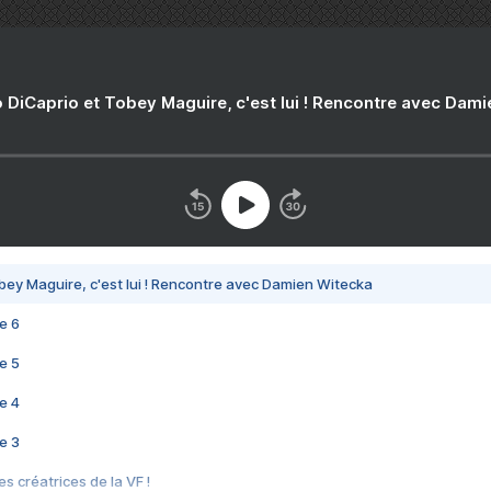
 DiCaprio et Tobey Maguire, c'est lui ! Rencontre avec Dam
bey Maguire, c'est lui ! Rencontre avec Damien Witecka
e 6
e 5
e 4
e 3
s créatrices de la VF !