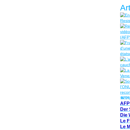
Ar
MEDI
AFP
Der 
Die 
Le F
Le 