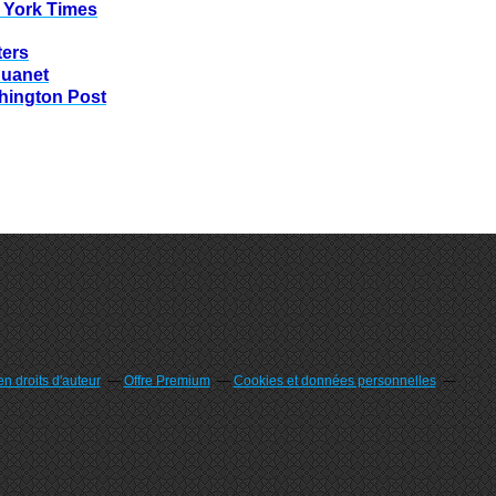
 York Times
ters
huanet
hington Post
n droits d'auteur
Offre Premium
Cookies et données personnelles