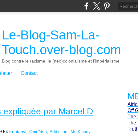
Le-Blog-Sam-La-
Touch.over-blog.com
Blog contre le racisme, le (néo)colonialisme et l'impérialisme
letter
Contact
ME
Afri
s expliquée par Marcel D
Off 
The 
The 
Trut
9:54
Fentanyl
Opioïdes
Addiction
Mc Kinsey