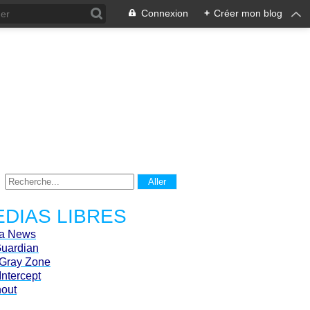
Connexion
+
Créer mon blog
DIAS LIBRES
ca News
Guardian
Gray Zone
Intercept
hout