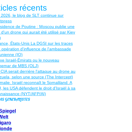
ticles récents
AS GENERALISTES
Spiegel
Welt
igaro
Monde