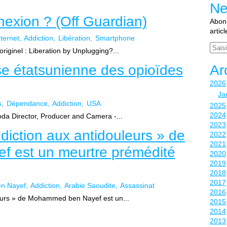
Ne
nexion ? (Off Guardian)
Abonn
artic
nternet
Addiction
Libération
Smartphone
Email
riginel : Liberation by Unplugging?...
se étatsunienne des opioïdes
Ar
2026
Ja
s
Dépendance
Addiction
USA
2025
2024
oda Director, Producer and Camera -...
2023
ddiction aux antidouleurs » de
2022
2021
 est un meurtre prémédité
2020
2019
2018
2017
n Nayef
Addiction
Arabie Saoudite
Assassinat
2016
uleurs » de Mohammed ben Nayef est un...
2015
2014
2013