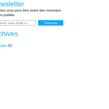
wsletter
ez-vous pour être averti des nouveaux
les publiés.
chives
nvier
(1)