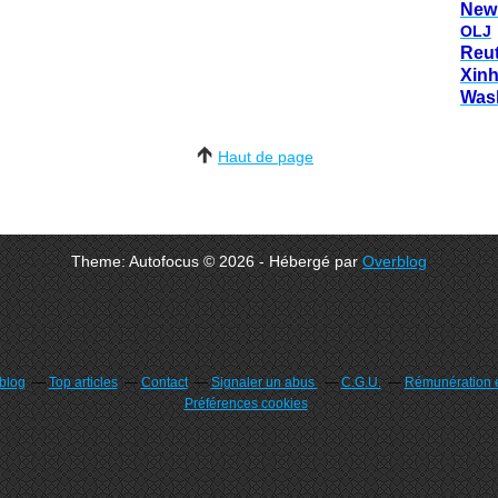
New
OLJ
Reu
Xin
Was
Haut de page
Theme: Autofocus © 2026 - Hébergé par
Overblog
rblog
Top articles
Contact
Signaler un abus
C.G.U.
Rémunération e
Préférences cookies