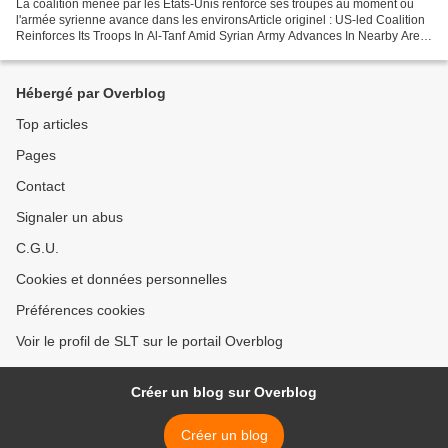
La coalition menée par les Etats-Unis renforce ses troupes au moment où
l'armée syrienne avance dans les environsArticle originel : US-led Coalition
Reinforces Its Troops In Al-Tanf Amid Syrian Army Advances In Nearby Area
South Front Traduction SLT L'armée...
Hébergé par Overblog
Top articles
Pages
Contact
Signaler un abus
C.G.U.
Cookies et données personnelles
Préférences cookies
Voir le profil de SLT sur le portail Overblog
Créer un blog sur Overblog
Créer un blog