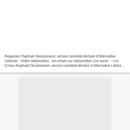
Regardez Raphaël Glucksmann, ancien candidat déclaré d'Alternative
Libérale - Vidéo dailymotion - les-crises sur dailymotion Lire aussi : - Les
Crises Raphaël Glucksmann, ancien candidat déclaré d’Alternative Libérale
(et il n’assume pas du tout…) Les...