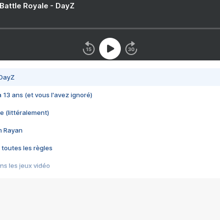
 Battle Royale - DayZ
 DayZ
 a 13 ans (et vous l'avez ignoré)
e (littéralement)
im Rayan
 toutes les règles
s les jeux vidéo
us choquant de Rockstar ? - Le scandale BULLY
e plus moche de Steam
du RÊVE tourne au CAUCHEMAR