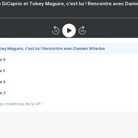
 DiCaprio et Tobey Maguire, c'est lui ! Rencontre avec Dam
bey Maguire, c'est lui ! Rencontre avec Damien Witecka
e 6
e 5
e 4
e 3
s créatrices de la VF !
e 2
e 1
e Mektoub My Love arrive enfin ! Rencontre avec Shaïn Boumedine et Sal