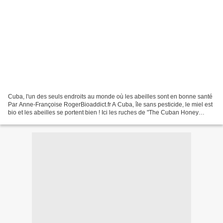
Cuba, l'un des seuls endroits au monde où les abeilles sont en bonne santé
Par Anne-Françoise RogerBioaddict.fr A Cuba, île sans pesticide, le miel est
bio et les abeilles se portent bien ! Ici les ruches de "The Cuban Honey
Company" Cuba est surtout...