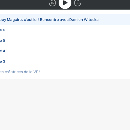
bey Maguire, c'est lui ! Rencontre avec Damien Witecka
e 6
e 5
e 4
e 3
s créatrices de la VF !
e 2
e 1
e Mektoub My Love arrive enfin ! Rencontre avec Shaïn Boumedine et Sal
i : après Toni en famille
elle réalise le bouleversant Dites lui que je l'aime