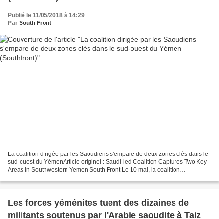
Publié le 11/05/2018 à 14:29
Par
South Front
La coalition dirigée par les Saoudiens s'empare de deux zones clés dans le
sud-ouest du YémenArticle originel : Saudi-led Coalition Captures Two Key
Areas In Southwestern Yemen South Front Le 10 mai, la coalition
saoudienne et ses supplétifs ont pris...
Les forces yéménites tuent des dizaines de
militants soutenus par l'Arabie saoudite à Taiz