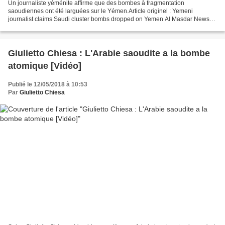
Un journaliste yéménite affirme que des bombes à fragmentation
saoudiennes ont été larguées sur le Yémen.Article originel : Yemeni
journalist claims Saudi cluster bombs dropped on Yemen Al Masdar News
BEYOUTH, LIBAN (5h25) - Le journaliste yéménite Hasan...
Giulietto Chiesa : L'Arabie saoudite a la bombe
atomique [Vidéo]
Publié le 12/05/2018 à 10:53
Par
Giulietto Chiesa