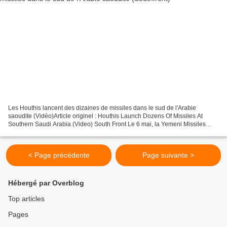
Les Houthis lancent des dizaines de missiles dans le sud de l'Arabie
saoudite (Vidéo)Article originel : Houthis Launch Dozens Of Missiles At
Southern Saudi Arabia (Video) South Front Le 6 mai, la Yemeni Missiles
Force[fidèle aux Houthis] a annoncé qu'elle...
< Page précédente
Page suivante >
Hébergé par Overblog
Top articles
Pages