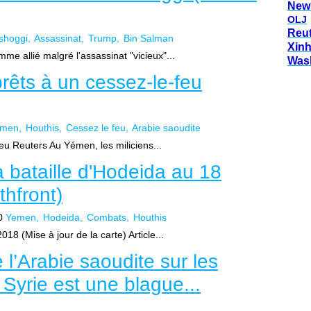
New
OLJ
Reu
shoggi
Assassinat
Trump
Bin Salman
Xin
me allié malgré l'assassinat "vicieux"...
Was
rêts à un cessez-le-feu
emen
Houthis
Cessez le feu
Arabie saoudite
eu Reuters Au Yémen, les miliciens...
la bataille d'Hodeida au 18
hfront)
0
Yemen
Hodeida
Combats
Houthis
18 (Mise à jour de la carte) Article...
l’Arabie saoudite sur les
Syrie est une blague...