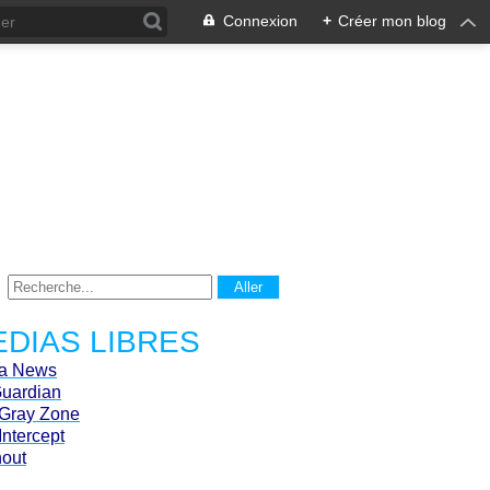
Connexion
+
Créer mon blog
DIAS LIBRES
ca News
Guardian
Gray Zone
Intercept
hout