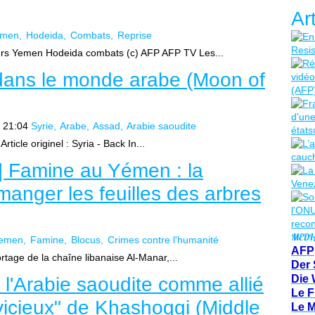
Ar
emen
Hodeida
Combats
Reprise
rs Yemen Hodeida combats (c) AFP AFP TV Les...
 dans le monde arabe (Moon of
 21:04
Syrie
Arabe
Assad
Arabie saoudite
ticle originel : Syria - Back In...
] Famine au Yémen : la
manger les feuilles des arbres
MEDI
emen
Famine
Blocus
Crimes contre l'humanité
AFP
age de la chaîne libanaise Al-Manar,...
Der 
Die 
 l'Arabie saoudite comme allié
Le F
"vicieux" de Khashoggi (Middle
Le 