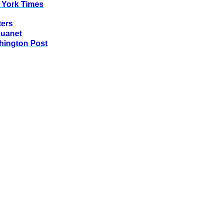
 York Times
ters
huanet
hington Post