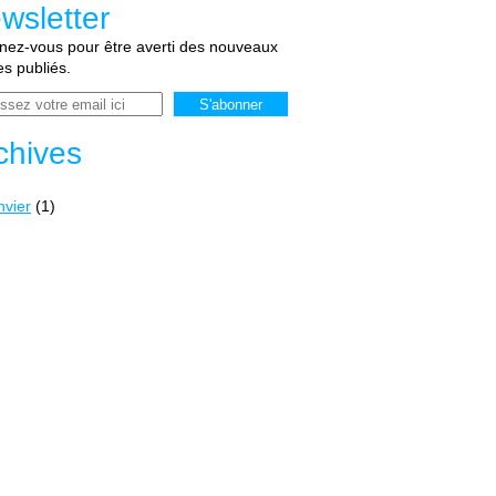
wsletter
ez-vous pour être averti des nouveaux
les publiés.
chives
nvier
(1)