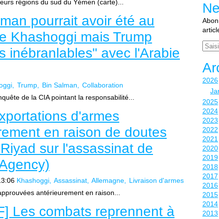
eurs régions du sud du Yémen (carte)...
Ne
man pourrait avoir été au
Abonn
artic
de Khashoggi mais Trump
Email
s inébranlables" avec l'Arabie
Ar
2026
oggi
Trump
Bin Salman
Collaboration
Ja
uête de la CIA pointant la responsabilité...
2025
2024
xportations d'armes
2023
rement en raison de doutes
2022
2021
Riyad sur l'assassinat de
2020
2019
 Agency)
2018
2017
13:06
Khashoggi
Assassinat
Allemagne
Livraison d'armes
2016
approuvées antérieurement en raison...
2015
2014
.F] Les combats reprennent à
2013