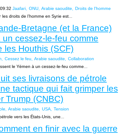
09:32
Jaafari
ONU
Arabie saoudite
Droits de l'homme
 les droits de l’homme en Syrie est...
rande-Bretagne (et la France)
 un cessez-le-feu comme
e les Houthis (SCF)
n
Cessez le feu
Arabie saoudite
Collaboration
ussent le Yémen à un cessez-le-feu comme...
uit ses livraisons de pétrole
ne tactique qui fait grimper les
cer Trump (CNBC)
ole
Arabie saoudite
USA
Tension
pétrole vers les États-Unis, une...
 Comment en finir avec la guerre