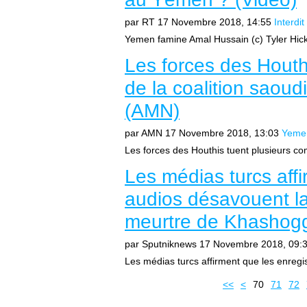
par RT
17 Novembre 2018, 14:55
Interdit
Yemen famine Amal Hussain (c) Tyler Hick 
Les forces des Houth
de la coalition saou
(AMN)
par AMN
17 Novembre 2018, 13:03
Yeme
Les forces des Houthis tuent plusieurs com
Les médias turcs aff
audios désavouent la
meurtre de Khashogg
par Sputniknews
17 Novembre 2018, 09:
Les médias turcs affirment que les enregi
10
20
30
40
50
60
<<
<
70
71
72