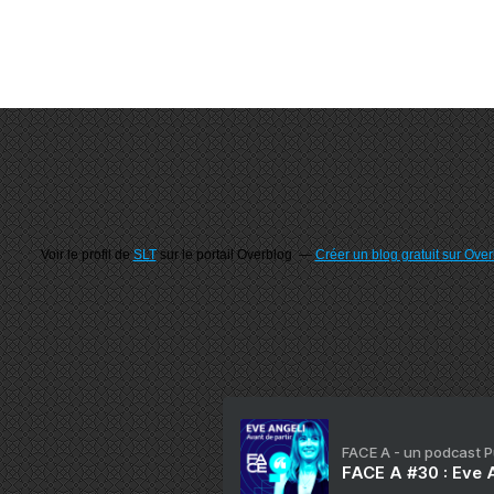
Voir le profil de
SLT
sur le portail Overblog
Créer un blog gratuit sur Ove
FACE A - un podcast 
FACE A #30 : Eve A