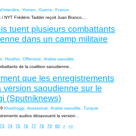
 d'interdire
Yemen
Guerre
France
/ NYT Frédéric Taddeï reçoit Juan Branco,...
is tuent plusieurs combattants
dienne dans un camp militaire
n
Houthis
Offensive
Arabie saoudite
battants de la coalition saoudienne...
irment que les enregistrements
 version saoudienne sur le
i (Sputniknews)
39
Khashoggi
Assassinat
Arabie saoudite
Turquie
strements audios désavouent la version...
90
100
200
73
74
75
76
77
78
79
80
>
>>