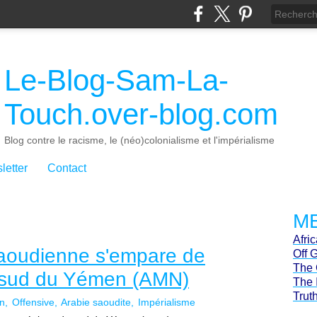
Le-Blog-Sam-La-
Touch.over-blog.com
Blog contre le racisme, le (néo)colonialisme et l'impérialisme
letter
Contact
ME
Afri
 saoudienne s'empare de
Off 
The 
u sud du Yémen (AMN)
The 
Trut
n
Offensive
Arabie saoudite
Impérialisme