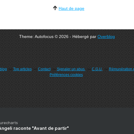
Haut de page
Theme: Autofocus © 2026 - Hébergé par
Overblog
rblog
Top articles
Contact
Signaler un abus
C.G.U.
Rémunération e
Préférences cookies
Purecharts
ngeli raconte "Avant de partir"