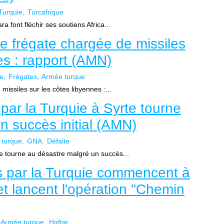
Turquie
Turcafrique
a font fléchir ses soutiens Africa...
e frégate chargée de missiles
es : rapport (AMN)
ie
Frégates
Armée turque
issiles sur les côtes libyennes :...
par la Turquie à Syrte tourne
n succès initial (AMN)
 turque
GNA
Défaite
te tourne au désastre malgré un succès...
s par la Turquie commencent à
et lancent l'opération "Chemin
Armée turque
Haftar