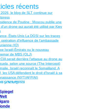
ticles récents
AS GENERALISTES
Spiegel
Welt
igaro
Monde