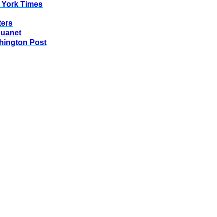
 York Times
ters
huanet
hington Post