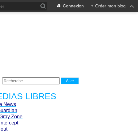
Connexion
+
Créer mon blog
DIAS LIBRES
ca News
Guardian
Gray Zone
Intercept
hout