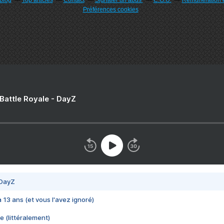
rblog
Top articles
Contact
Signaler un abus
C.G.U.
Rémunération e
Préférences cookies
 Battle Royale - DayZ
 DayZ
 a 13 ans (et vous l'avez ignoré)
e (littéralement)