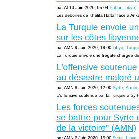
par AI
13 Juin 2020, 05:04
Haftar
Libye
Les déboires de Khalifa Haftar face à Ankar
La Turquie envoie un
sur les côtes libyenn
par AMN
9 Juin 2020, 19:00
Libye
Turqu
La Turquie envoie une frégate chargée de m
L'offensive soutenue 
au désastre malgré u
par AMN
8 Juin 2020, 12:00
Syrte
Armée
L'offensive soutenue par la Turquie à Syr
Les forces soutenue
se battre pour Syrte 
de la victoire" (AMN)
par AMN
6 Juin 2020, 15:00
Syrte
Libye