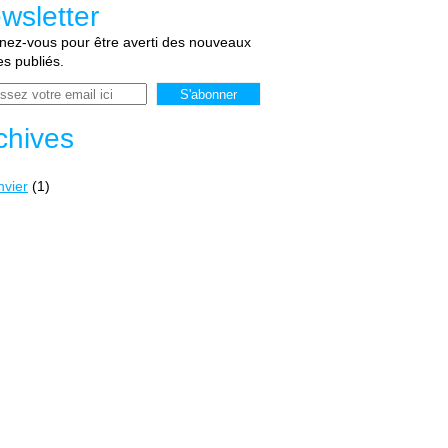
wsletter
ez-vous pour être averti des nouveaux
les publiés.
chives
nvier
(1)