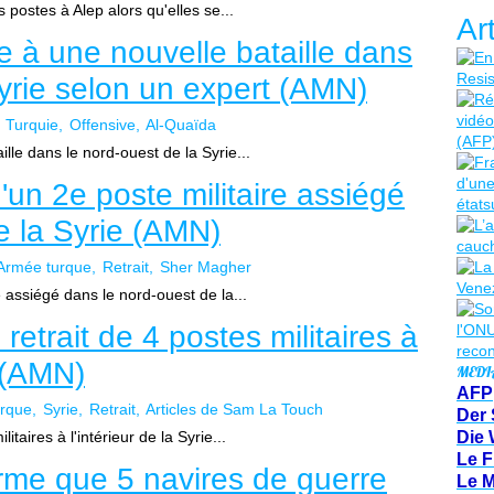
s postes à Alep alors qu'elles se...
Ar
e à une nouvelle bataille dans
Syrie selon un expert (AMN)
Turquie
Offensive
Al-Quaïda
lle dans le nord-ouest de la Syrie...
d'un 2e poste militaire assiégé
e la Syrie (AMN)
Armée turque
Retrait
Sher Magher
e assiégé dans le nord-ouest de la...
retrait de 4 postes militaires à
e (AMN)
MEDI
AFP
rque
Syrie
Retrait
Articles de Sam La Touch
Der 
taires à l'intérieur de la Syrie...
Die 
Le F
irme que 5 navires de guerre
Le 