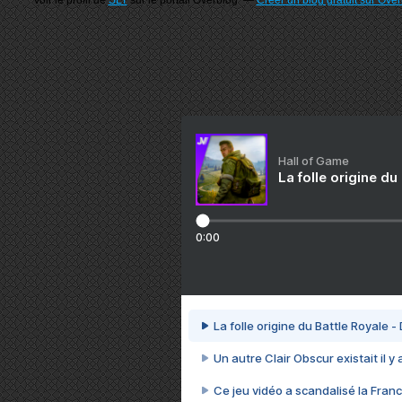
Voir le profil de
SLT
sur le portail Overblog
Créer un blog gratuit sur Ove
Hall of Game
La folle origine du
0:00
La folle origine du Battle Royale -
Un autre Clair Obscur existait il y
Ce jeu vidéo a scandalisé la Franc