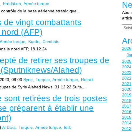
Ne
Prédation
Armée turque
contrôle de la base aérienne stratégique...
Abonn
artic
s de vingt combattants
Email
e nord (AFP)
Ar
Armée turque
Kurde
Combats
2026
ans le nord AFP, 18.12.24
Ja
epté de retirer ses troupes de
2025
2024
 (Sputniknews/Alahed)
2023
2022
 2023, 09:03
Syrie
Turquie
Armée turque
Retrait
2021
roupes de Syrie Alahed News, 31.12.22 Suite...
2020
2019
 sont retirées de trois postes
2018
 se préparent à établir une
2017
2016
ont)
2015
2014
3
Al Bara
Turquie
Armée turque
Idlib
2013