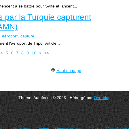
ncent à se battre pour Syrte et lancent...
 par la Turquie capturent
 (AMN)
Aéroport
capture
nt l'aéroport de Tripoli Article...
20
30
4
5
6
7
8
9
10
>
>>
Haut de page
Theme: Autofocus © 2026 - Hébergé par
Overblog