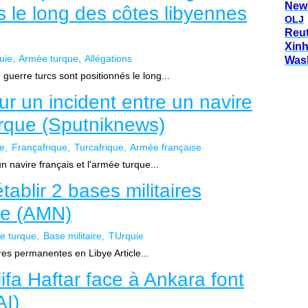
New
s le long des côtes libyennes
OLJ
Reu
Xin
uie
Armée turque
Allégations
Was
guerre turcs sont positionnés le long...
r un incident entre un navire
urque (Sputniknews)
ye
Françafrique
Turcafrique
Armée française
n navire français et l'armée turque...
tablir 2 bases militaires
ye (AMN)
e turque
Base militaire
TUrquie
ires permanentes en Libye Article...
ifa Haftar face à Ankara font
AI)