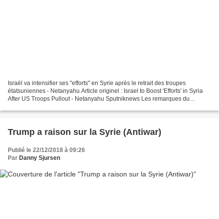
Israël va intensifier ses "efforts" en Syrie après le retrait des troupes
étatsuniennes - Netanyahu Article originel : Israel to Boost 'Efforts' in Syria
After US Troops Pullout - Netanyahu Sputniknews Les remarques du
Premier ministre israélien Benjamin...
Trump a raison sur la Syrie (Antiwar)
Publié le 22/12/2018 à 09:26
Par
Danny Sjursen