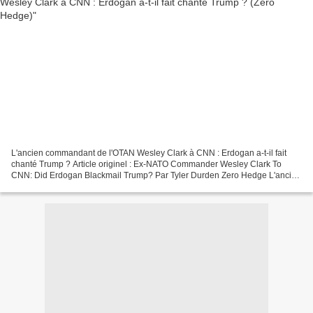
L'ancien commandant de l'OTAN Wesley Clark à CNN : Erdogan a-t-il fait
chanté Trump ? Article originel : Ex-NATO Commander Wesley Clark To
CNN: Did Erdogan Blackmail Trump? Par Tyler Durden Zero Hedge L'ancien
commandant de l'OTAN Wesley Clark a déclaré...