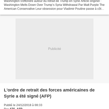
Washington s'effondre autour du retrait de Trump en Syrie Article originel :
Washington Melts Down Over Trump’s Syria Withdrawal Par Matt Purple The
American Conservative Leur obsession pour Vladimir Poutine passe à côté
de la question et occulte les...
Publicité
L'ordre de retrait des forces américaines de
Syrie a été signé (AFP)
Publié le 24/12/2018 à 08:33
Par
ATS, AFP