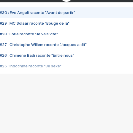
#30 : Eve Angeli raconte "Avant de partir"
#29 : MC Solaar raconte "Bouge de là"
28 : Lorie raconte "Je vais vite"
#27 : Christophe Willem raconte "Jacques a dit"
#26 : Chimène Badi raconte "Entre nous"
#25 : Indochine raconte "3e sexe"
#24 : Zaho raconte "C'est chelou"
#23 : Patrick Bruel raconte "Au café des délices"
#22 : Kyo raconte "Le chemin"
#21 : Nolwenn Leroy raconte "Cassé"
#20 : Patrick Hernandez raconte "Born to be alive"
#19 : Lorie raconte "Près de moi"