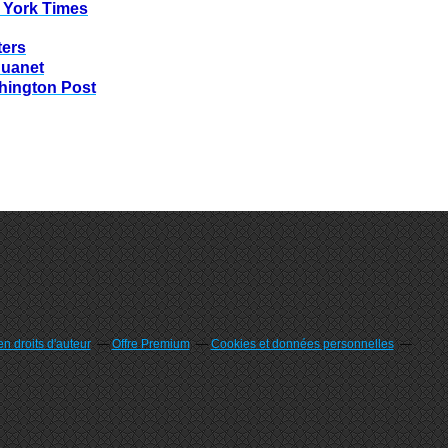
 York Times
ters
huanet
hington Post
n droits d'auteur
Offre Premium
Cookies et données personnelles