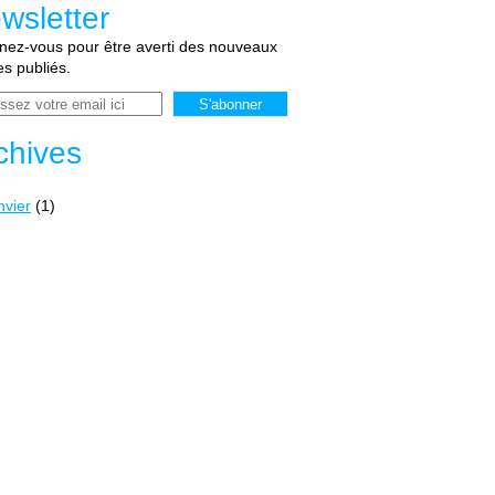
wsletter
ez-vous pour être averti des nouveaux
les publiés.
chives
nvier
(1)