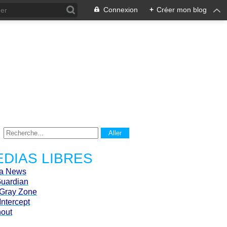
Connexion
+
Créer mon blog
DIAS LIBRES
ca News
Guardian
Gray Zone
Intercept
hout