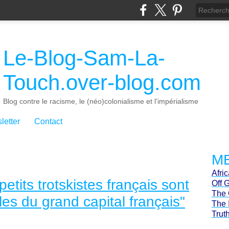
Le-Blog-Sam-La-
Touch.over-blog.com
Blog contre le racisme, le (néo)colonialisme et l'impérialisme
letter
Contact
ME
Afri
etits trotskistes français sont
Off 
The 
les du grand capital français"
The 
Trut