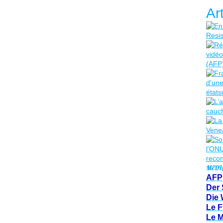
Ar
MEDI
AFP
Der 
Die 
Le F
Le 