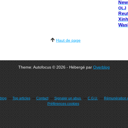
New
OLJ
Reu
Xin
Was
Haut de page
Theme: Autofocus © 2026 - Hébergé par
Overblog
rblog
Top articles
Contact
Signaler un abus
C.G.U.
Rémunération e
Préférences cookies