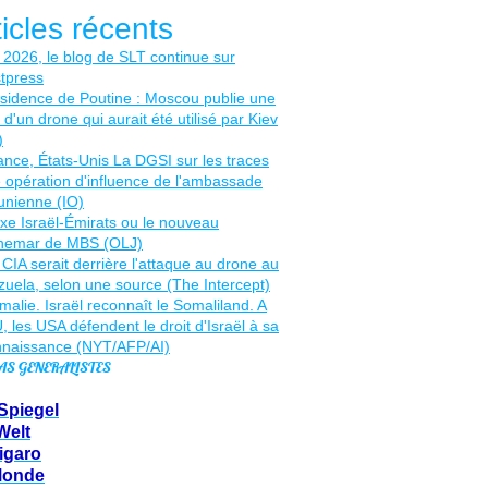
ticles récents
AS GENERALISTES
Spiegel
Welt
igaro
Monde