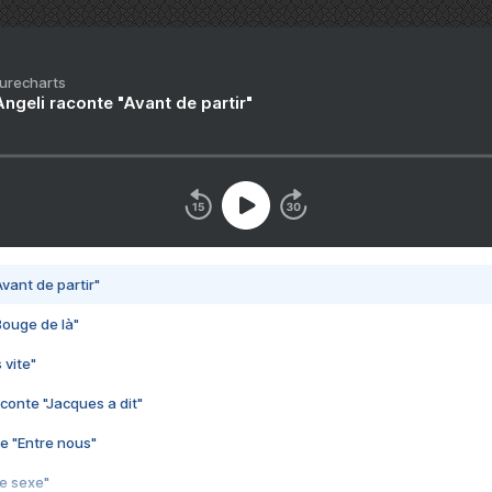
Purecharts
ngeli raconte "Avant de partir"
vant de partir"
Bouge de là"
 vite"
conte "Jacques a dit"
e "Entre nous"
3e sexe"