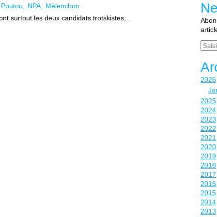
Ne
Poutou
NPA
Mélenchon
nt surtout les deux candidats trotskistes,...
Abonn
artic
Email
Ar
2026
Ja
2025
2024
2023
2022
2021
2020
2019
2018
2017
2016
2015
2014
2013