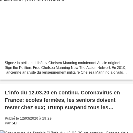
Signez la pétition : Libérez Chelsea Manning maintenant Article originel :
Sign the Petition: Free Chelsea Manning Now The Action Network En 2010,
l'ancienne analyste du renseignement militaire Chelsea Manning a divulgué
des informations bouleversantes...
L'info du 12.03.20 en continu. Coronavirus en
France: écoles fermées, les seniors doivent
rester chez eux; Trump suspend tous les
voyages depuis l'Europe vers les Etats-Unis
Publié le 12/03/2020 à 19:29
pour 30 jours...
Par
SLT