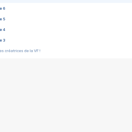
e 6
e 5
e 4
e 3
s créatrices de la VF !
e 2
e 1
e Mektoub My Love arrive enfin ! Rencontre avec Shaïn Boumedine et Sal
i : après Toni en famille
elle réalise le bouleversant Dites lui que je l'aime
ais ! Rencontre autour de Vie privée de Rebecca Zlotowski
 de Marguerite, Grave... Rencontre avec Ella Rumpf