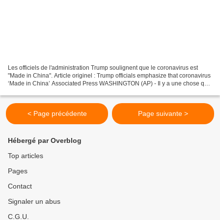
Les officiels de l'administration Trump soulignent que le coronavirus est
"Made in China". Article originel : Trump officials emphasize that coronavirus
‘Made in China’ Associated Press WASHINGTON (AP) - Il y a une chose que
l'administration Trump veut...
< Page précédente
Page suivante >
Hébergé par Overblog
Top articles
Pages
Contact
Signaler un abus
C.G.U.