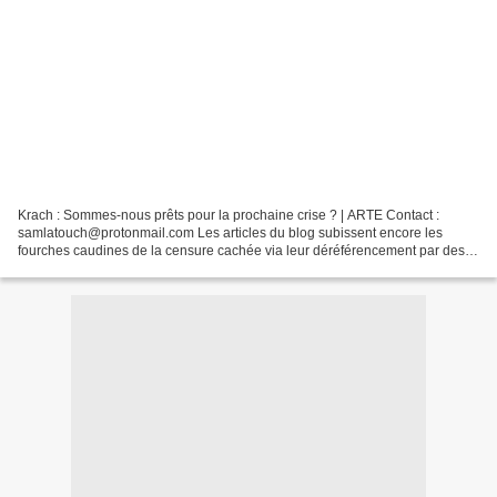
Krach : Sommes-nous prêts pour la prochaine crise ? | ARTE Contact :
samlatouch@protonmail.com Les articles du blog subissent encore les
fourches caudines de la censure cachée via leur déréférencement par des
moteurs de recherche tels que Yahoo, Qwant,...