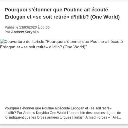
Pourquoi s’étonner que Poutine ait écouté
Erdogan et «se soit retiré» d’Idlib? (One World)
Publié le 13/03/2020 à 06:00
Par
Andrew Korybko
Pourquoi s’étonner que Poutine ait écouté Erdogan et «se soit retiré»
d’Idlib? Par Andrew Korybko One World L’ensemble des sources dignes de
foi indiquent que les forces armées turques [Turkish Armed Forces – TAF]
font subir à l’armée arabe syrienne [Syrian...