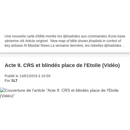
Une nouvelle carte d'Idlib montre les djihadistes aux commandes d'une base
aérienne clé Article originel : New map of Idlib shows jihadists in control of
key airbase Al Masdar News La semaine dernière, les rebelles djihadistes
de Hay'at Tahrir Al-Sham...
Acte 9. CRS et blindés place de l'Etoile (Vidéo)
Publié le 14/01/2019 à 10:00
Par
SLT