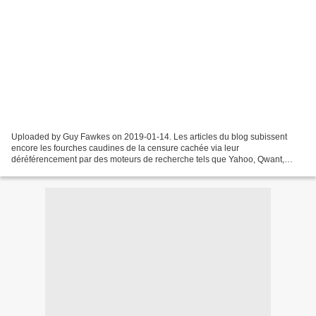
Uploaded by Guy Fawkes on 2019-01-14. Les articles du blog subissent
encore les fourches caudines de la censure cachée via leur
déréférencement par des moteurs de recherche tels que Yahoo, Qwant,
Bing, Duckduckgo. Pour en avoir le coeur net, tapez le...