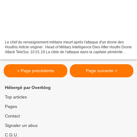
Le chef du renseignement militaire meurt après l'attaque d'un drone des
Houthis Article originel : Head of Military Intelligence Dies After Houthi Drone
Attack TeleSur, 10.01.19 La cible de l'attaque dans la capitale yéménite
Sana'a était un défilé militaire...
< Page précédente
Page suivante >
Hébergé par Overblog
Top articles
Pages
Contact
Signaler un abus
C.G.U.