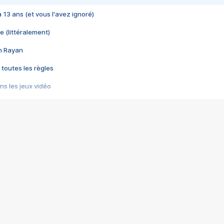
 a 13 ans (et vous l'avez ignoré)
e (littéralement)
im Rayan
 toutes les règles
s les jeux vidéo
us choquant de Rockstar ? - Le scandale BULLY
e plus moche de Steam
du RÊVE tourne au CAUCHEMAR
pendant 8 heures
it… à tort
umiliés par un jeu vidéo
ire - Final Fantasy 8