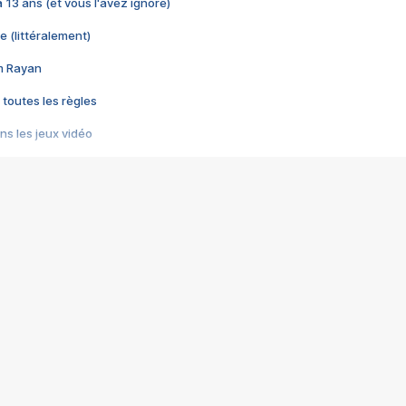
 a 13 ans (et vous l'avez ignoré)
e (littéralement)
im Rayan
 toutes les règles
s les jeux vidéo
us choquant de Rockstar ? - Le scandale BULLY
e plus moche de Steam
du RÊVE tourne au CAUCHEMAR
pendant 8 heures
it… à tort
umiliés par un jeu vidéo
ire - Final Fantasy 8
ti un empire - Age of Empires