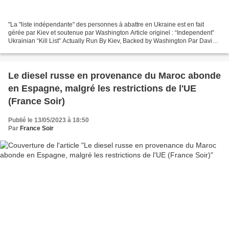
"La "liste indépendante" des personnes à abattre en Ukraine est en fait
gérée par Kiev et soutenue par Washington Article originel : “Independent”
Ukrainian “Kill List” Actually Run By Kiev, Backed by Washington Par David
Miller MintPress News, 12.05.23 À...
Le diesel russe en provenance du Maroc abonde
en Espagne, malgré les restrictions de l'UE
(France Soir)
Publié le 13/05/2023 à 18:50
Par
France Soir