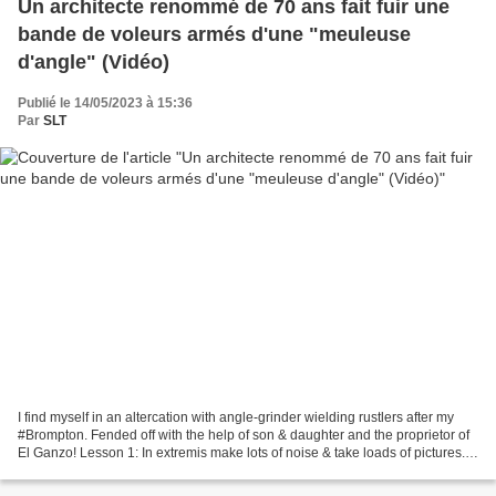
Un architecte renommé de 70 ans fait fuir une
bande de voleurs armés d'une "meuleuse
d'angle" (Vidéo)
Publié le 14/05/2023 à 15:36
Par
SLT
I find myself in an altercation with angle-grinder wielding rustlers after my
#Brompton. Fended off with the help of son & daughter and the proprietor of
El Ganzo! Lesson 1: In extremis make lots of noise & take loads of pictures.
Lesson 2: Swap Brompton...