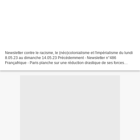
Newsletter contre le racisme, le (néo)colonialisme et l'impérialisme du lundi
8.05.23 au dimanche 14.05.23 Précédemment - Newsletter n°486
Françafrique - Paris planche sur une réduction drastique de ses forces
déployées en Afrique (AI) - Financement libyen...