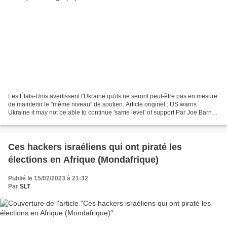
Les États-Unis avertissent l'Ukraine qu'ils ne seront peut-être pas en mesure
de maintenir le "même niveau" de soutien. Article originel : US warns
Ukraine it may not be able to continue 'same level' of support Par Joe Barnes
The Telegraph, 14.02.23 Washington...
Ces hackers israéliens qui ont piraté les
élections en Afrique (Mondafrique)
Publié le 15/02/2023 à 21:32
Par
SLT