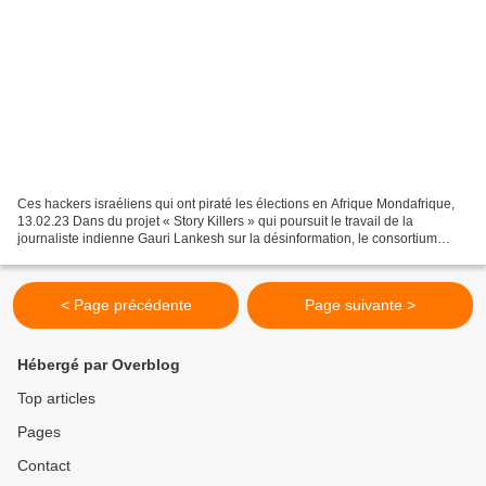
Ces hackers israéliens qui ont piraté les élections en Afrique Mondafrique,
13.02.23 Dans du projet « Story Killers » qui poursuit le travail de la
journaliste indienne Gauri Lankesh sur la désinformation, le consortium
Forbidden Stories révèle aujourd’hui...
< Page précédente
Page suivante >
Hébergé par Overblog
Top articles
Pages
Contact