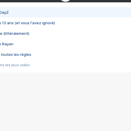
 DayZ
 a 13 ans (et vous l'avez ignoré)
e (littéralement)
im Rayan
 toutes les règles
s les jeux vidéo
us choquant de Rockstar ? - Le scandale BULLY
e plus moche de Steam
du RÊVE tourne au CAUCHEMAR
pendant 8 heures
it… à tort
umiliés par un jeu vidéo