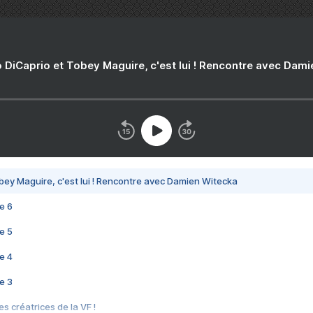
 DiCaprio et Tobey Maguire, c'est lui ! Rencontre avec Dam
bey Maguire, c'est lui ! Rencontre avec Damien Witecka
e 6
e 5
e 4
e 3
s créatrices de la VF !