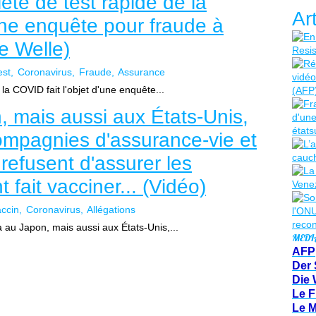
été de test rapide de la
Ar
'une enquête pour fraude à
e Welle)
est
Coronavirus
Fraude
Assurance
la COVID fait l'objet d'une enquête...
 mais aussi aux États-Unis,
ompagnies d'assurance-vie et
refusent d'assurer les
 fait vacciner... (Vidéo)
ccin
Coronavirus
Allégations
 au Japon, mais aussi aux États-Unis,...
MEDI
AFP
Der 
Die 
Le F
Le 