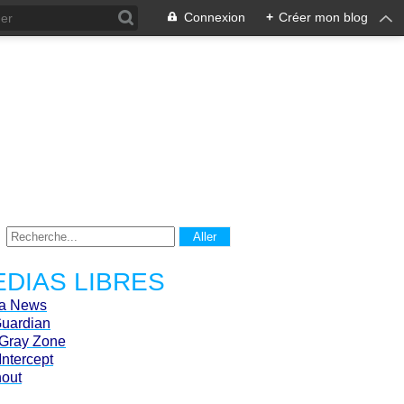
Connexion
+
Créer mon blog
DIAS LIBRES
ca News
Guardian
Gray Zone
Intercept
hout