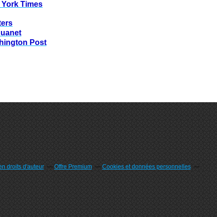
 York Times
ters
huanet
hington Post
n droits d'auteur
Offre Premium
Cookies et données personnelles