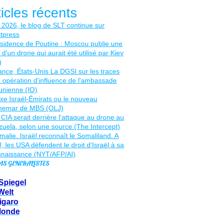
ticles récents
AS GENERALISTES
Spiegel
Welt
igaro
Monde