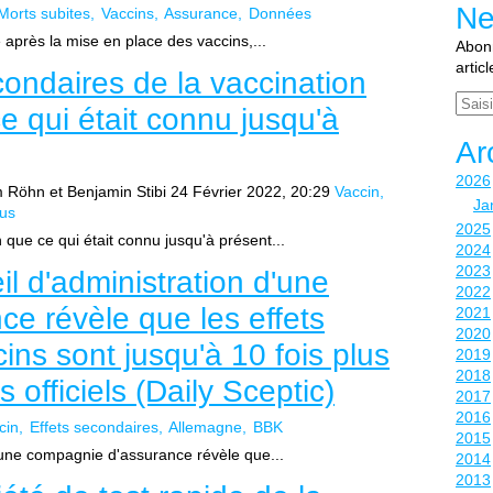
Ne
Morts subites
Vaccins
Assurance
Données
après la mise en place des vaccins,...
Abonn
artic
econdaires de la vaccination
Email
e qui était connu jusqu'à
Ar
2026
 Röhn et Benjamin Stibi
24 Février 2022, 20:29
Vaccin
Ja
us
2025
 que ce qui était connu jusqu'à présent...
2024
2023
 d'administration d'une
2022
e révèle que les effets
2021
2020
ns sont jusqu'à 10 fois plus
2019
2018
s officiels (Daily Sceptic)
2017
2016
cin
Effets secondaires
Allemagne
BBK
2015
une compagnie d'assurance révèle que...
2014
2013