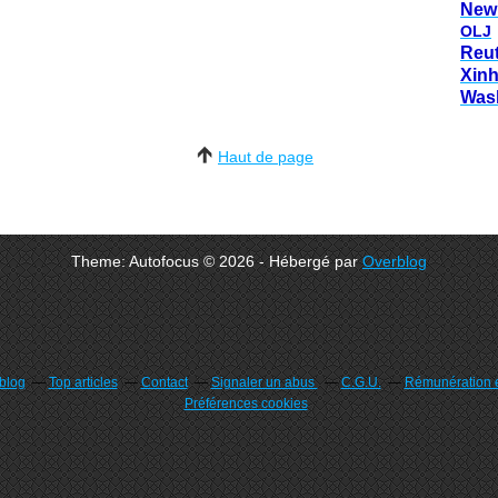
New
OLJ
Reu
Xin
Was
Haut de page
Theme: Autofocus © 2026 - Hébergé par
Overblog
rblog
Top articles
Contact
Signaler un abus
C.G.U.
Rémunération e
Préférences cookies