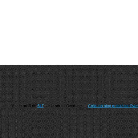
Voir le profil de
SLT
sur le portail Overblog
Créer un blog gratuit sur Ove