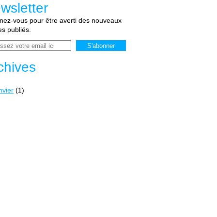
wsletter
ez-vous pour être averti des nouveaux
les publiés.
chives
nvier
(1)