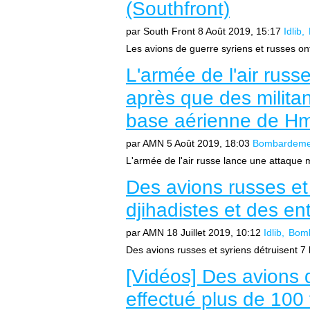
(Southfront)
par South Front
8 Août 2019, 15:17
Idlib
Les avions de guerre syriens et russes ont
L'armée de l'air rus
après que des militan
base aérienne de H
par AMN
5 Août 2019, 18:03
Bombardeme
L'armée de l'air russe lance une attaque m
Des avions russes et
djihadistes et des en
par AMN
18 Juillet 2019, 10:12
Idlib
Bom
Des avions russes et syriens détruisent 7 
[Vidéos] Des avions 
effectué plus de 100 