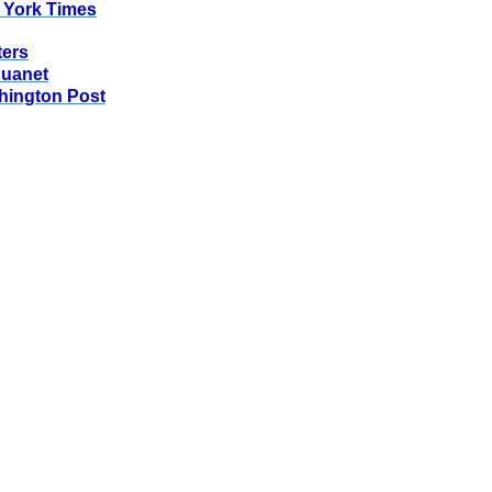
 York Times
ters
huanet
hington Post