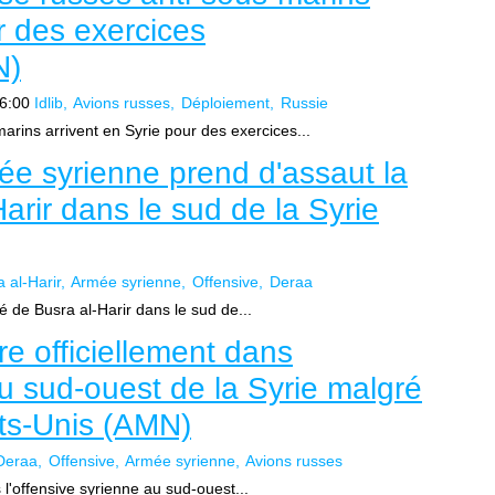
r des exercices
N)
6:00
Idlib
Avions russes
Déploiement
Russie
rins arrivent en Syrie pour des exercices...
mée syrienne prend d'assaut la
Harir dans le sud de la Syrie
 al-Harir
Armée syrienne
Offensive
Deraa
é de Busra al-Harir dans le sud de...
re officiellement dans
au sud-ouest de la Syrie malgré
ts-Unis (AMN)
Deraa
Offensive
Armée syrienne
Avions russes
 l'offensive syrienne au sud-ouest...