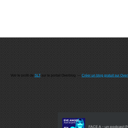
Voir le profil de
SLT
sur le portail Overblog
Créer un blog gratuit sur Ove
FACE A - un podcast 