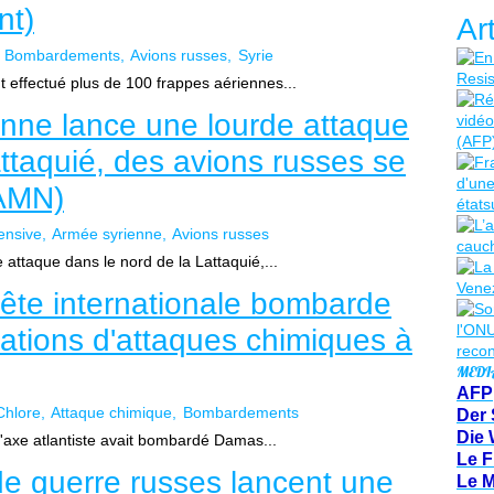
nt)
Ar
Bombardements
Avions russes
Syrie
t effectué plus de 100 frappes aériennes...
ienne lance une lourde attaque
attaquié, des avions russes se
(AMN)
ensive
Armée syrienne
Avions russes
 attaque dans le nord de la Lattaquié,...
ête internationale bombarde
égations d'attaques chimiques à
MEDI
AFP
Chlore
Attaque chimique
Bombardements
Der 
Die 
L'axe atlantiste avait bombardé Damas...
Le F
de guerre russes lancent une
Le 