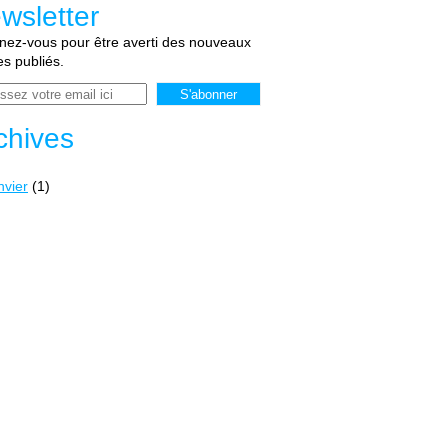
wsletter
ez-vous pour être averti des nouveaux
les publiés.
chives
nvier
(1)