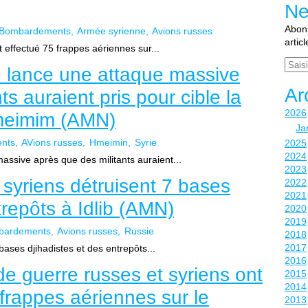
Ne
Abonn
Bombardements
Armée syrienne
Avions russes
artic
 effectué 75 frappes aériennes sur...
Email
se lance une attaque massive
Ar
ts auraient pris pour cible la
2026
meimim (AMN)
Ja
nts
AVions russes
Hmeimin
Syrie
2025
2024
assive après que des militants auraient...
2023
 syriens détruisent 7 bases
2022
2021
trepôts à Idlib (AMN)
2020
2019
bardements
Avions russes
Russie
2018
2017
bases djihadistes et des entrepôts...
2016
de guerre russes et syriens ont
2015
2014
frappes aériennes sur le
2013