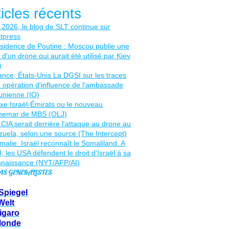
ticles récents
AS GENERALISTES
Spiegel
Welt
igaro
Monde