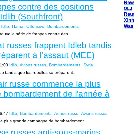
New
ppes contre des positions
OLJ
Reu
Idlib (Southfront)
Xin
Was
Idlib
Hama
Offensive
Bombardements
ouvelle série de frappes contre des...
 russes frappent Idleb tandis
réparent à l’assaut (MEE)
1:09
Idlib
Avions russes
Bombardements
Syrie
b tandis que les rebelles se préparent...
'air russe commence la plus
 bombardement de l'année à
6:47
Idlib
Bombardements
Armée russe
Avions russes
e la plus grande campagne de bombardement...
se russes anti-sous-marins