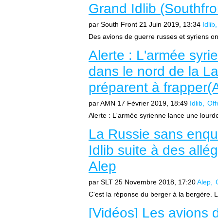
Grand Idlib (Southfro
par South Front
21 Juin 2019, 13:34
Idlib
Des avions de guerre russes et syriens on
Alerte : L'armée syr
dans le nord de la L
préparent à frapper
par AMN
17 Février 2019, 18:49
Idlib
Off
Alerte : L'armée syrienne lance une lourde
La Russie sans enqu
Idlib suite à des all
Alep
par SLT
25 Novembre 2018, 17:20
Alep
C'est la réponse du berger à la bergère. 
[Vidéos] Les avions 