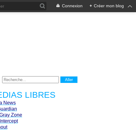
Connexion
+
Créer mon blog
DIAS LIBRES
ca News
Guardian
Gray Zone
Intercept
hout