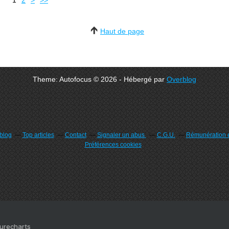
1
2
>
>>
Haut de page
Theme: Autofocus © 2026 - Hébergé par
Overblog
rblog
Top articles
Contact
Signaler un abus
C.G.U.
Rémunération e
Préférences cookies
Purecharts