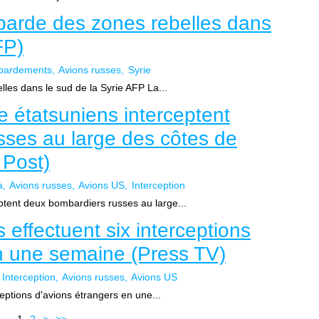
barde des zones rebelles dans
FP)
bardements
Avions russes
Syrie
les dans le sud de la Syrie AFP La...
 étatsuniens interceptent
sses au large des côtes de
 Post)
a
Avions russes
Avions US
Interception
ptent deux bombardiers russes au large...
effectuent six interceptions
n une semaine (Press TV)
Interception
Avions russes
Avions US
eptions d'avions étrangers en une...