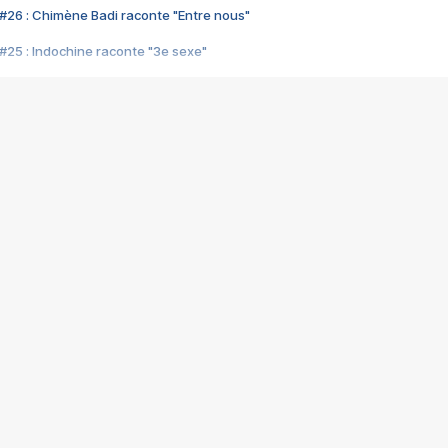
#26 : Chimène Badi raconte "Entre nous"
#25 : Indochine raconte "3e sexe"
#24 : Zaho raconte "C'est chelou"
#23 : Patrick Bruel raconte "Au café des délices"
#22 : Kyo raconte "Le chemin"
#21 : Nolwenn Leroy raconte "Cassé"
#20 : Patrick Hernandez raconte "Born to be alive"
#19 : Lorie raconte "Près de moi"
#18 : Michael Jones raconte "A nos actes manqués" (avec Jean-Jacque
#17 : Khaled raconte "Aïcha"
#16 : Corneille raconte "Parce qu'on vient de loin"
#15 : Indochine raconte "L'aventurier"
14 : Lorie raconte "Sur un air latino"