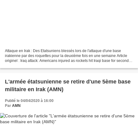
Attaque en Irak : Des Etatsuniens blessés lors de l'attaque d'une base
irakienne par des roquettes pour la deuxième fois en une semaine Article
originel : Iraq attack: Americans injured as rockets hit Iraqi base for second
time in a week Reporter.am On...
L'armée étatsunienne se retire d'une 5ème base
militaire en Irak (AMN)
Publié le 04/04/2020 à 16:00
Par
AMN