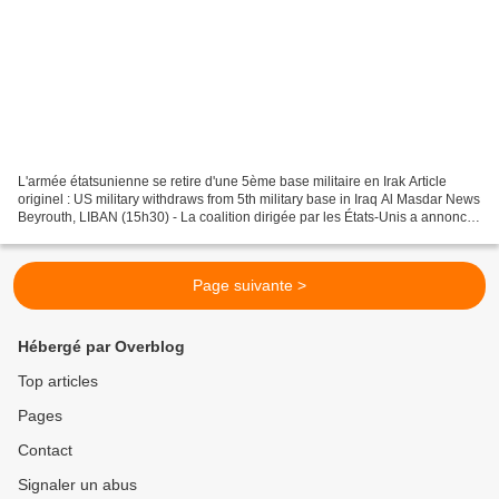
L'armée étatsunienne se retire d'une 5ème base militaire en Irak Article
originel : US military withdraws from 5th military base in Iraq Al Masdar News
Beyrouth, LIBAN (15h30) - La coalition dirigée par les États-Unis a annoncé
samedi son retrait officiel...
Page suivante >
Hébergé par Overblog
Top articles
Pages
Contact
Signaler un abus