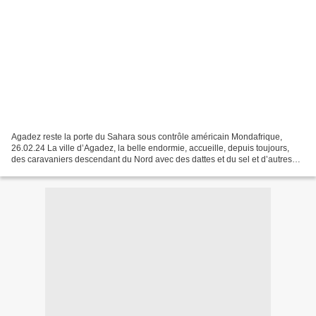
Agadez reste la porte du Sahara sous contrôle américain Mondafrique,
26.02.24 La ville d’Agadez, la belle endormie, accueille, depuis toujours,
des caravaniers descendant du Nord avec des dattes et du sel et d’autres
venus du Sud avec leurs colonnes d’esclaves....