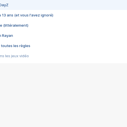
 DayZ
 a 13 ans (et vous l'avez ignoré)
e (littéralement)
im Rayan
 toutes les règles
s les jeux vidéo
us choquant de Rockstar ? - Le scandale BULLY
e plus moche de Steam
du RÊVE tourne au CAUCHEMAR
pendant 8 heures
it… à tort
umiliés par un jeu vidéo