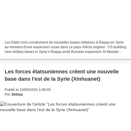
Les Etats-Unis construisent de nouvelles bases militaires à Raqqa en Syrie
au moment d'une expansion russe dans ce pays Article originel : US building
new military bases in Syria’s Raqqa amid Russian expansion Al Masdar
News BEYROUTH, LIBAN (21h45) -...
Les forces étatsuniennes créent une nouvelle
base dans l'est de la Syrie (Xinhuanet)
Publié le 10/05/2020 à 08:00
Par
Xinhua