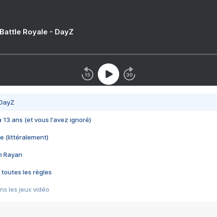
 Battle Royale - DayZ
 DayZ
 a 13 ans (et vous l'avez ignoré)
e (littéralement)
im Rayan
 toutes les règles
s les jeux vidéo
us choquant de Rockstar ? - Le scandale BULLY