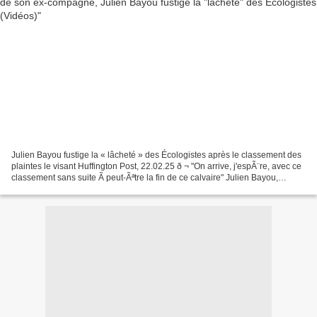
Julien Bayou fustige la « lâcheté » des Écologistes après le classement des
plaintes le visant Huffington Post, 22.02.25 ð ¬ "On arrive, j'espÃ¨re, avec ce
classement sans suite Ã peut-Ãªtre la fin de ce calvaire" Julien Bayou,
ancien dÃ©putÃ© Ã©cologiste,...