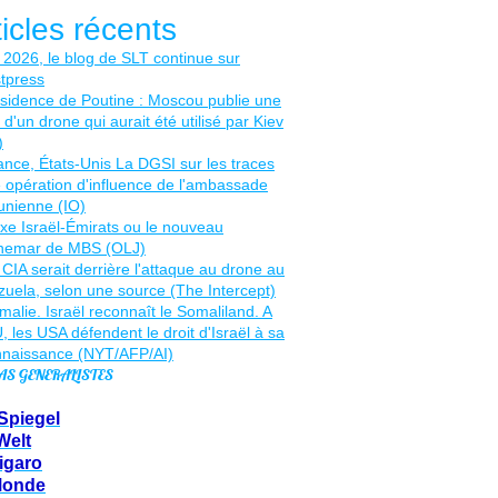
ticles récents
AS GENERALISTES
Spiegel
Welt
igaro
Monde