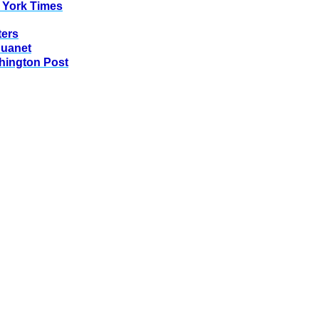
 York Times
ters
huanet
hington Post