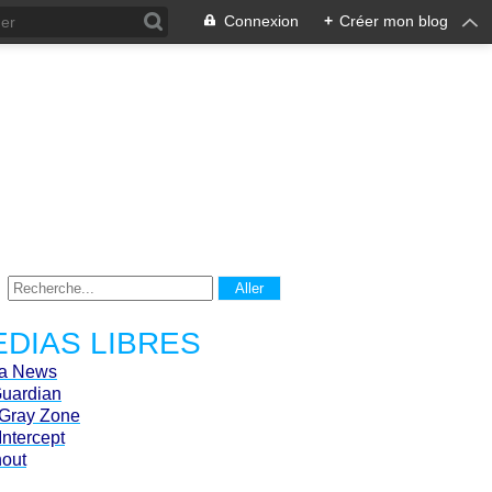
Connexion
+
Créer mon blog
DIAS LIBRES
ca News
Guardian
Gray Zone
Intercept
hout