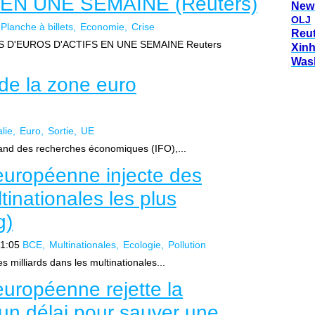
EN UNE SEMAINE (Reuters)
New
OLJ
Planche à billets
Economie
Crise
Reu
S D'EUROS D'ACTIFS EN UNE SEMAINE Reuters
Xin
Was
r de la zone euro
alie
Euro
Sortie
UE
emand des recherches économiques (IFO),...
européenne injecte des
tinationales les plus
g)
1:05
BCE
Multinationales
Ecologie
Pollution
 milliards dans les multinationales...
uropéenne rejette la
un délai pour sauver une