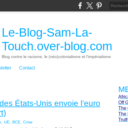
Le-Blog-Sam-La-
Touch.over-blog.com
Blog contre le racisme, le (néo)colonialisme et l'impérialisme
letter
Contact
ME
Afri
des États-Unis envoie l’euro
Off 
The 
t)
The 
Trut
o
UE
BCE
Crise