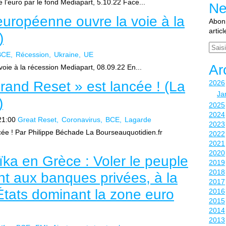
 l’euro par le fond Mediapart, 5.10.22 Face...
Ne
uropéenne ouvre la voie à la
Abonn
artic
)
Email
BCE
Récession
Ukraine
UE
Ar
oie à la récession Mediapart, 08.09.22 En...
rand Reset » est lancée ! (La
2026
Ja
)
2025
2024
21:00
Great Reset
Coronavirus
BCE
Lagarde
2023
cée ! Par Philippe Béchade La Bourseauquotidien.fr
2022
2021
2020
oïka en Grèce : Voler le peuple
2019
2018
nt aux banques privées, à la
2017
tats dominant la zone euro
2016
2015
2014
2013