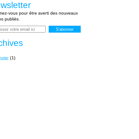
wsletter
ez-vous pour être averti des nouveaux
les publiés.
chives
nvier
(1)