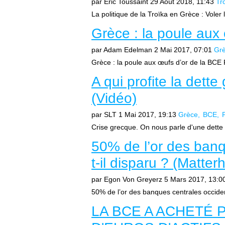
par Eric Toussaint
29 Août 2018, 11:43
Tr
La politique de la Troïka en Grèce : Voler 
Grèce : la poule au
par Adam Edelman
2 Mai 2017, 07:01
Gr
Grèce : la poule aux œufs d’or de la BC
A qui profite la dett
(Vidéo)
par SLT
1 Mai 2017, 19:13
Grèce
BCE
Crise grecque. On nous parle d'une dette 
50% de l’or des banq
t-il disparu ? (Matter
par Egon Von Greyerz
5 Mars 2017, 13:0
50% de l’or des banques centrales occiden
LA BCE A ACHETÉ 