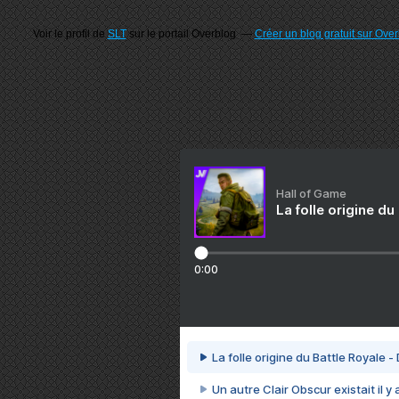
Voir le profil de
SLT
sur le portail Overblog
Créer un blog gratuit sur Ove
Hall of Game
La folle origine du
0:00
La folle origine du Battle Royale -
Un autre Clair Obscur existait il y