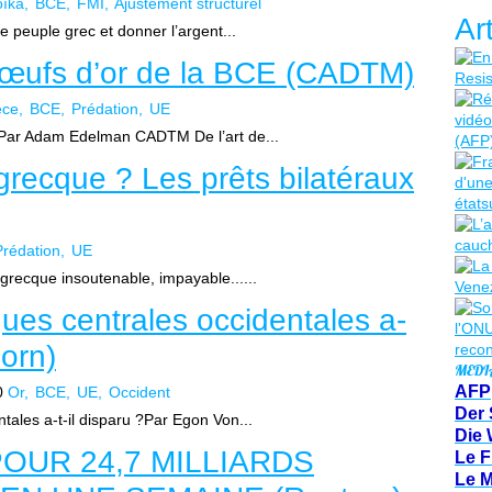
oïka
BCE
FMI
Ajustement structurel
Ar
le peuple grec et donner l’argent...
x œufs d’or de la BCE (CADTM)
èce
BCE
Prédation
UE
E Par Adam Edelman CADTM De l’art de...
e grecque ? Les prêts bilatéraux
Prédation
UE
grecque insoutenable, impayable......
ues centrales occidentales a-
horn)
MEDI
AFP
0
Or
BCE
UE
Occident
Der 
tales a-t-il disparu ?Par Egon Von...
Die 
POUR 24,7 MILLIARDS
Le F
Le 