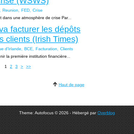
crise (WSWS)
Reunion
FED
Crise
t dans une atmosphère de crise Par...
va facturer les dépôts
 clients (Irish Times)
e d'Irlande
BCE
Facturation
Clients
 la première institution financière...
1
2
3
>
>>
Haut de page
Theme: Autofocus © 2026 - Hébergé par
Overblog