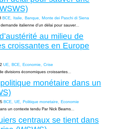
é (WSWS)
8
BCE
Italie
Banque
Monte dei Paschi di Siena
demande italienne d’un délai pour sauver...
’austérité au milieu de
es croissantes en Europe
2
UE
BCE
Economie
Crise
de divisions économiques croissantes...
politique monétaire dans un
WS)
15
BCE
UE
Politique monetaire
Economie
dans un contexte tendu Par Nick Beams...
iers centraux se tient dans