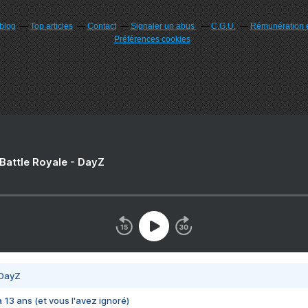
rblog
Top articles
Contact
Signaler un abus
C.G.U.
Rémunération e
Préférences cookies
 Battle Royale - DayZ
 DayZ
 a 13 ans (et vous l'avez ignoré)