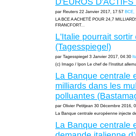
D'EUROS D'ACTIFS 
par Reuters
22 Janvier 2017, 17:57
BCE
LA BCE A ACHETÉ POUR 24,7 MILLIARD
FRANCFORT...
L'Italie pourrait sorti
(Tagesspiegel)
par Tagesspiegel
3 Janvier 2017, 04:30
It
(c) Imago / Ipon Le chef de l'Institut all
La Banque centrale 
milliards dans les mul
polluantes (Bastama
par Olivier Petitjean
30 Décembre 2016, 0
La Banque centrale européenne injecte des
La Banque centrale e
demande italienne d’