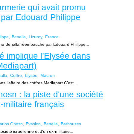
armerie qui avait promu
par Edouard Philippe
lippe
Benalla
Lizurey
France
omu Benalla réembauché par Edouard Philippe...
é implique l’Elysée dans
(Mediapart)
alla
Coffre
Elysée
Macron
ns l’affaire des coffres Mediapart C’est...
osn : la piste d'une société
-militaire français
arlos Ghosn
Evasion
Benalla
Barbouzes
ciété israélienne et d'un ex-militaire...