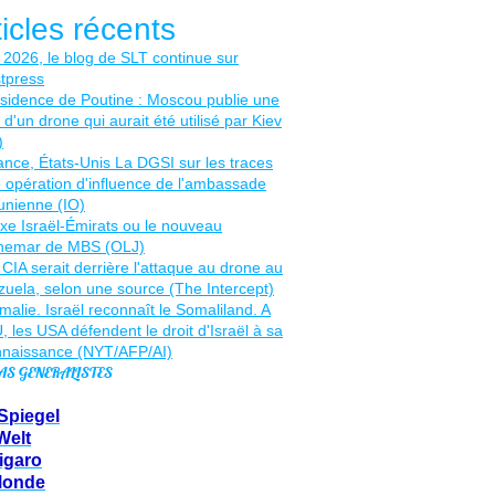
ticles récents
AS GENERALISTES
Spiegel
Welt
igaro
Monde