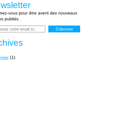
wsletter
ez-vous pour être averti des nouveaux
les publiés.
chives
nvier
(1)