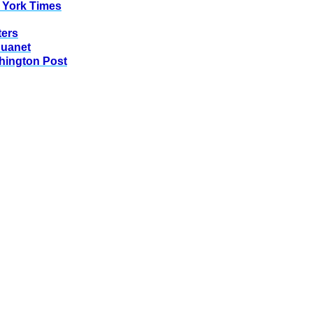
 York Times
ters
huanet
hington Post