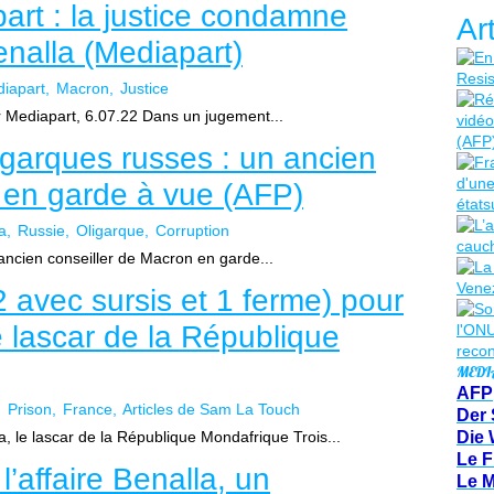
art : la justice condamne
Ar
Benalla (Mediapart)
iapart
Macron
Justice
r Mediapart, 6.07.22 Dans un jugement...
igarques russes : un ancien
 en garde à vue (AFP)
a
Russie
Oligarque
Corruption
ancien conseiller de Macron en garde...
2 avec sursis et 1 ferme) pour
e lascar de la République
MEDI
AFP
Prison
France
Articles de Sam La Touch
Der 
, le lascar de la République Mondafrique Trois...
Die 
Le F
’affaire Benalla, un
Le 