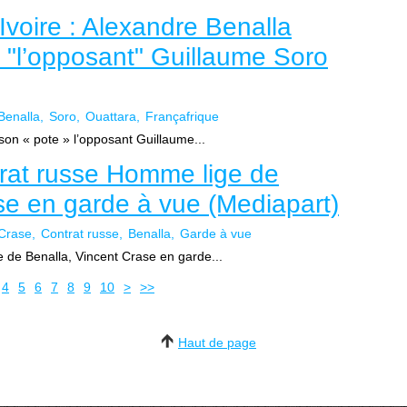
Ivoire : Alexandre Benalla
» "l’opposant" Guillaume Soro
Benalla
Soro
Ouattara
Françafrique
 son « pote » l’opposant Guillaume...
ntrat russe Homme lige de
se en garde à vue (Mediapart)
Crase
Contrat russe
Benalla
Garde à vue
e de Benalla, Vincent Crase en garde...
4
5
6
7
8
9
10
>
>>
Haut de page