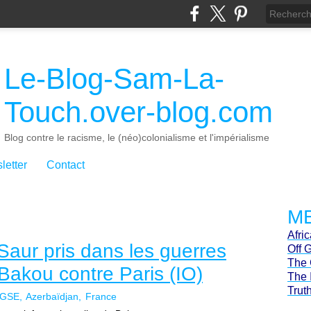
Le-Blog-Sam-La-
Touch.over-blog.com
Blog contre le racisme, le (néo)colonialisme et l'impérialisme
letter
Contact
ME
Afri
Saur pris dans les guerres
Off 
The 
 Bakou contre Paris (IO)
The 
Trut
GSE
Azerbaïdjan
France