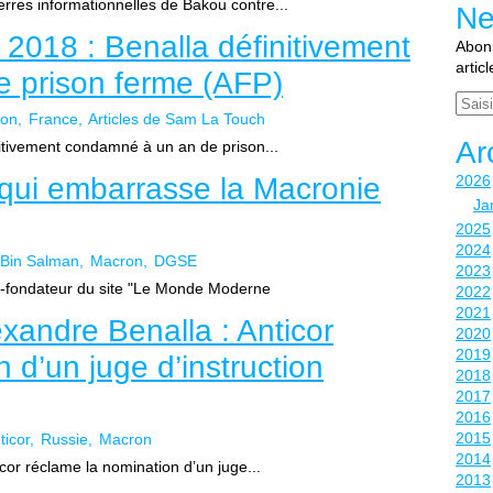
erres informationnelles de Bakou contre...
Ne
 2018 : Benalla définitivement
Abonn
artic
 prison ferme (AFP)
Email
son
France
Articles de Sam La Touch
Ar
itivement condamné à un an de prison...
 qui embarrasse la Macronie
2026
Ja
2025
2024
Bin Salman
Macron
DGSE
2023
Co-fondateur du site "Le Monde Moderne
2022
2021
xandre Benalla : Anticor
2020
2019
 d’un juge d’instruction
2018
2017
2016
2015
ticor
Russie
Macron
2014
cor réclame la nomination d’un juge...
2013