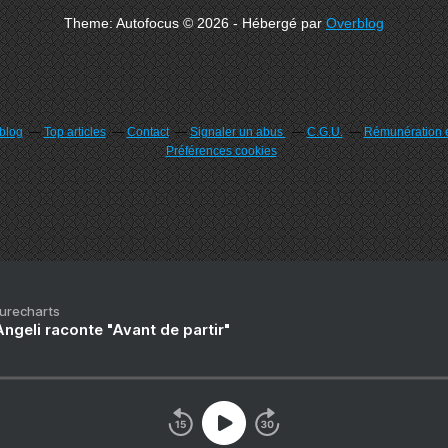
Theme: Autofocus © 2026 - Hébergé par
Overblog
rblog
Top articles
Contact
Signaler un abus
C.G.U.
Rémunération e
Préférences cookies
Purecharts
ngeli raconte "Avant de partir"