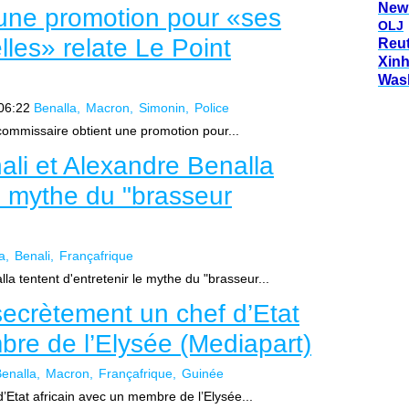
New
 une promotion pour «ses
OLJ
lles» relate Le Point
Reu
Xin
Was
06:22
Benalla
Macron
Simonin
Police
commissaire obtient une promotion pour...
i et Alexandre Benalla
le mythe du "brasseur
a
Benali
Françafrique
 tentent d'entretenir le mythe du "brasseur...
secrètement un chef d’Etat
bre de l’Elysée (Mediapart)
enalla
Macron
Françafrique
Guinée
’Etat africain avec un membre de l’Elysée...