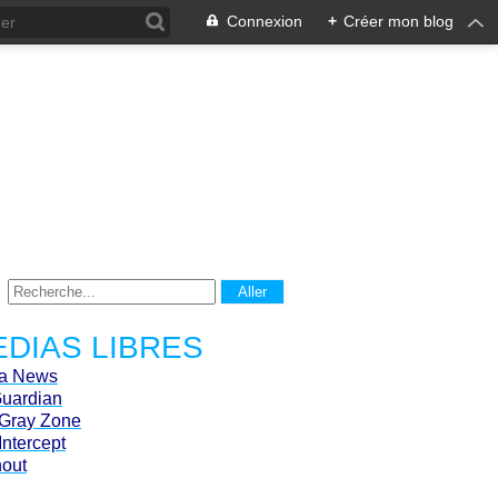
Connexion
+
Créer mon blog
DIAS LIBRES
ca News
Guardian
Gray Zone
Intercept
hout