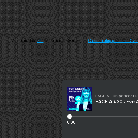
Voir le profil de
SLT
sur le portail Overblog
Créer un blog gratuit sur Ove
FACE A - un podcast 
FACE A #30 : Eve A
0:00