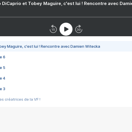
 DiCaprio et Tobey Maguire, c'est lui ! Rencontre avec Dam
bey Maguire, c'est lui ! Rencontre avec Damien Witecka
e 6
e 5
e 4
e 3
s créatrices de la VF !
e 2
e 1
e Mektoub My Love arrive enfin ! Rencontre avec Shaïn Boumedine et Sal