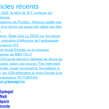
ticles récents
AS GENERALISTES
Spiegel
Welt
igaro
Monde