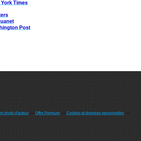
 York Times
ters
huanet
hington Post
n droits d'auteur
Offre Premium
Cookies et données personnelles