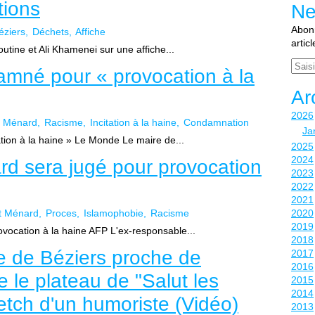
tions
Ne
Abonn
éziers
Déchets
Affiche
artic
outine et Ali Khamenei sur une affiche...
Email
mné pour « provocation à la
Ar
2026
t Ménard
Racisme
Incitation à la haine
Condamnation
Ja
on à la haine » Le Monde Le maire de...
2025
2024
d sera jugé pour provocation
2023
2022
2021
t Ménard
Proces
Islamophobie
Racisme
2020
2019
vocation à la haine AFP L'ex-responsable...
2018
e de Béziers proche de
2017
2016
te le plateau de "Salut les
2015
2014
ketch d'un humoriste (Vidéo)
2013