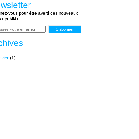
wsletter
ez-vous pour être averti des nouveaux
les publiés.
chives
nvier
(1)