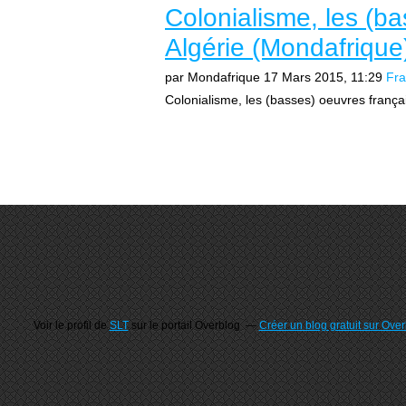
Colonialisme, les (b
Algérie (Mondafrique
par Mondafrique
17 Mars 2015, 11:29
Fr
Colonialisme, les (basses) oeuvres françai
Voir le profil de
SLT
sur le portail Overblog
Créer un blog gratuit sur Ove