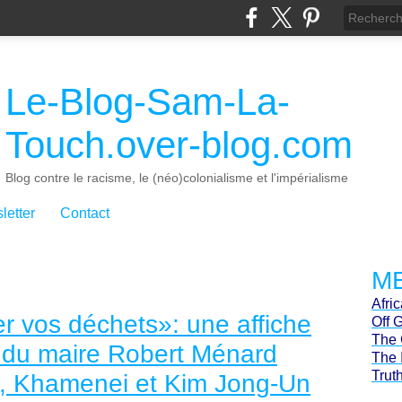
Le-Blog-Sam-La-
Touch.over-blog.com
Blog contre le racisme, le (néo)colonialisme et l'impérialisme
letter
Contact
ME
Afri
er vos déchets»: une affiche
Off 
The 
rs du maire Robert Ménard
The 
Trut
e, Khamenei et Kim Jong-Un