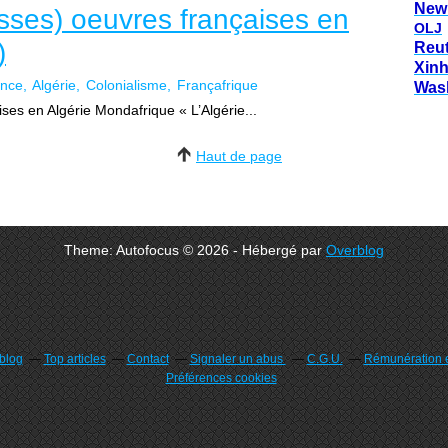
New
asses) oeuvres françaises en
OLJ
)
Reu
Xin
ance
Algérie
Colonialisme
Françafrique
Was
ses en Algérie Mondafrique « L’Algérie...
Haut de page
Theme: Autofocus © 2026 - Hébergé par
Overblog
rblog
Top articles
Contact
Signaler un abus
C.G.U.
Rémunération e
Préférences cookies