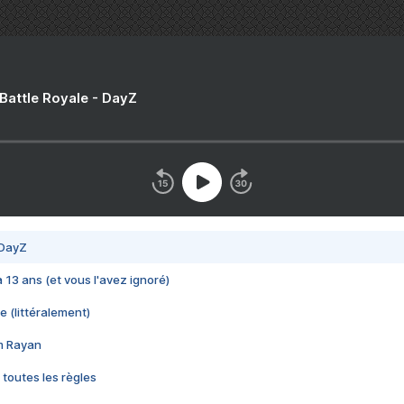
 Battle Royale - DayZ
 DayZ
 a 13 ans (et vous l'avez ignoré)
e (littéralement)
im Rayan
 toutes les règles