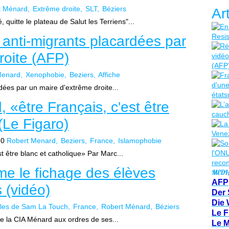
t Ménard
Extrême droite
SLT
Béziers
Ar
quitte le plateau de Salut les Terriens"...
 anti-migrants placardées par
roite (AFP)
Menard
Xenophobie
Beziers
Affiche
dées par un maire d'extrême droite...
 «être Français, c'est être
(Le Figaro)
20
Robert Menard
Beziers
France
Islamophobie
t être blanc et catholique» Par Marc...
e le fichage des élèves
MEDI
AFP
 (vidéo)
Der 
Die 
cles de Sam La Touch
France
Robert Ménard
Béziers
Le F
de la CIA Ménard aux ordres de ses...
Le 