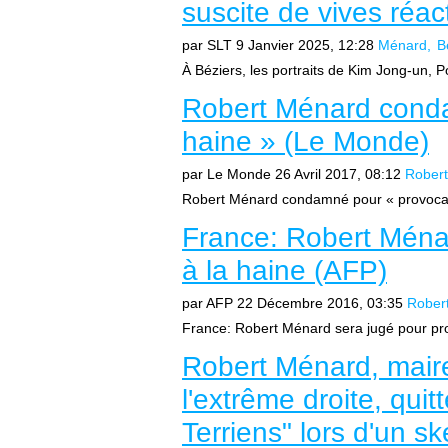
suscite de vives réac
par SLT
9 Janvier 2025, 12:28
Ménard
B
À Béziers, les portraits de Kim Jong-un, P
Robert Ménard conda
haine » (Le Monde)
par Le Monde
26 Avril 2017, 08:12
Rober
Robert Ménard condamné pour « provocati
France: Robert Ménar
à la haine (AFP)
par AFP
22 Décembre 2016, 03:35
Rober
France: Robert Ménard sera jugé pour pro
Robert Ménard, mair
l'extrême droite, quit
Terriens" lors d'un s