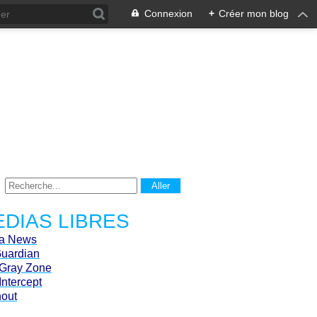
Connexion
+
Créer mon blog
DIAS LIBRES
ca News
Guardian
Gray Zone
Intercept
hout