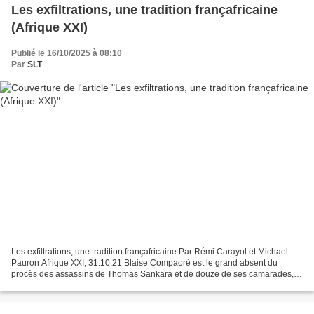
Les exfiltrations, une tradition françafricaine
(Afrique XXI)
Publié le 16/10/2025 à 08:10
Par
SLT
Les exfiltrations, une tradition françafricaine Par Rémi Carayol et Michael
Pauron Afrique XXI, 31.10.21 Blaise Compaoré est le grand absent du
procès des assassins de Thomas Sankara et de douze de ses camarades,
qui a repris le 25 octobre. S’il échappe...