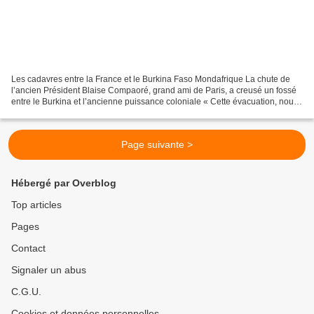
Les cadavres entre la France et le Burkina Faso Mondafrique La chute de
l’ancien Président Blaise Compaoré, grand ami de Paris, a creusé un fossé
entre le Burkina et l’ancienne puissance coloniale « Cette évacuation, nous
ne l’avons pas faite nous-mêmes,...
Page suivante >
Hébergé par Overblog
Top articles
Pages
Contact
Signaler un abus
C.G.U.
Cookies et données personnelles