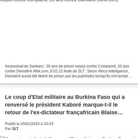
Assassinat de Sankara : 30 ans de prison requis contre Compaoré, 20 ans
contre Diendéré Afrik.com, 8.02.22 Note de SLT : Selon Africa Intelligence,
Diendéré aurait été libéré de prison par les putchistes lorsqu'ils ont renversé
le président Roch Kaboré....
Le coup d'Etat militaire au Burkina Faso qui a
renversé le président Kaboré marque-t-il le
retour de l'ex-dictateur françafricain Blaise
Compaoré ou/et de sa clique au pouvoir ?
Publié le 25/01/2022 à 20:43
Par
SLT