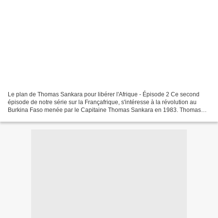
Le plan de Thomas Sankara pour libérer l'Afrique - Épisode 2 Ce second
épisode de notre série sur la Françafrique, s'intéresse à la révolution au
Burkina Faso menée par le Capitaine Thomas Sankara en 1983. Thomas
Borrel co-directeur de l'ouvrage : "L'Empire...