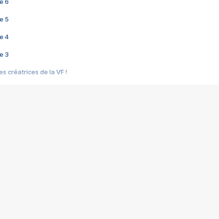
e 6
e 5
e 4
e 3
s créatrices de la VF !
e 2
e 1
e Mektoub My Love arrive enfin ! Rencontre avec Shaïn Boumedine et Sal
i : après Toni en famille
elle réalise le bouleversant Dites lui que je l'aime
ais ! Rencontre autour de Vie privée de Rebecca Zlotowski
 de Marguerite, Grave... Rencontre avec Ella Rumpf
 Les Rêveurs, un film intime sur la santé mentale