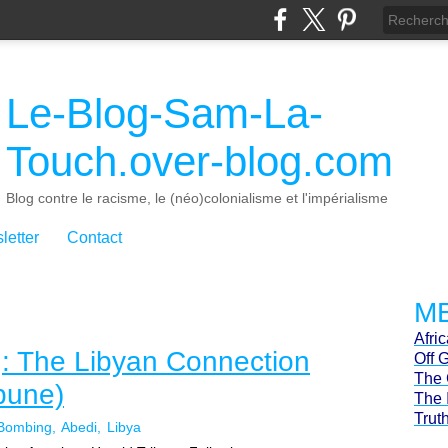
Le-Blog-Sam-La-
Touch.over-blog.com
Blog contre le racisme, le (néo)colonialisme et l'impérialisme
letter
Contact
ME
Afri
: The Libyan Connection
Off 
The 
bune)
The 
Trut
Bombing
Abedi
Libya