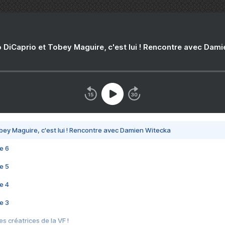
 DiCaprio et Tobey Maguire, c'est lui ! Rencontre avec Dam
bey Maguire, c'est lui ! Rencontre avec Damien Witecka
e 6
e 5
e 4
e 3
s créatrices de la VF !