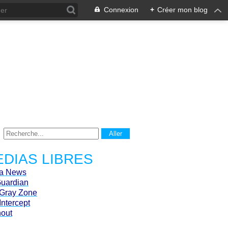
Connexion
+
Créer mon blog
DIAS LIBRES
ca News
Guardian
Gray Zone
Intercept
hout