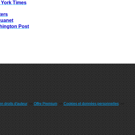
 York Times
ters
huanet
hington Post
n droits d'auteur
Offre Premium
Cookies et données personnelles