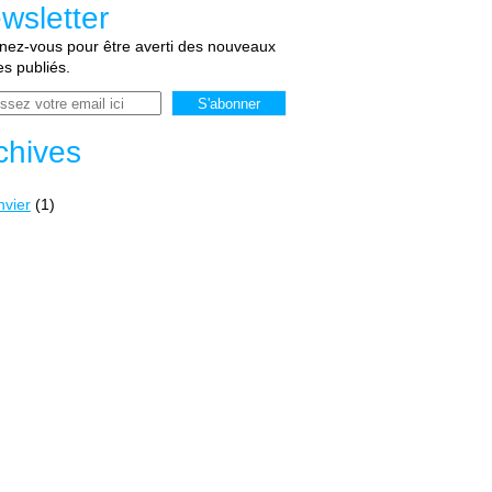
wsletter
ez-vous pour être averti des nouveaux
les publiés.
chives
nvier
(1)