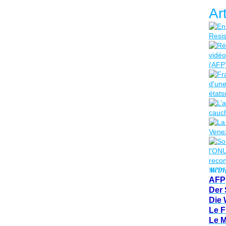
Ar
MEDI
AFP
Der 
Die 
Le F
Le 