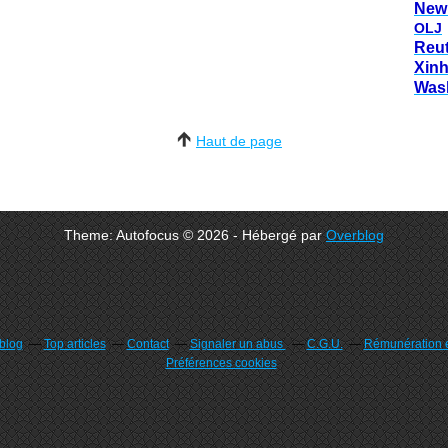
New
OLJ
Reu
Xin
Was
Haut de page
Theme: Autofocus © 2026 - Hébergé par
Overblog
rblog
Top articles
Contact
Signaler un abus
C.G.U.
Rémunération e
Préférences cookies