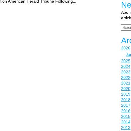
on American Herald Tribune Following...
Ne
Abonn
artic
Email
Ar
2026
Ja
2025
2024
2023
2022
2021
2020
2019
2018
2017
2016
2015
2014
2013