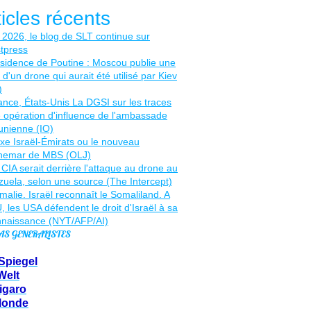
ticles récents
AS GENERALISTES
Spiegel
Welt
igaro
Monde