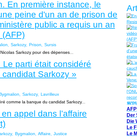
. En première instance, le
Ar
 une peine d'un an de prison de
ministère public a requis un an
s (AFP)
lion
Sarkozy
Prison
Sursis
 Nicolas Sarkozy pour des dépenses...
Le parti était considéré
candidat Sarkozy »
Bygmalion
Sarkozy
Lavrilleux
idéré comme la banque du candidat Sarkozy...
MEDI
AFP
en appel dans l’affaire
Der 
Die 
t)
Le F
Le 
arkozy
Bygmalion
Affaire
Justice