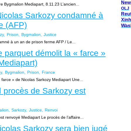
New
re Bygmalion Mediapart, 8.11.23 L’ancien...
OLJ
Nicolas Sarkozy condamné à
Reu
Xin
e (AFP)
Was
zy
Prison
Bygmalion
Justice
mné à un an de prison ferme AFP / Le...
 parquet démolit la « farce »
Mediapart)
y
Bygmalion
Prison
France
« farce » de Nicolas Sarkozy Mediapart Une...
d procès de Sarkozy est
lion
Sarkozy
Justice
Renvoi
t renvoyé Mediapart Le procès de l’affaire...
Nicolas Sarkozy sera bien jugé