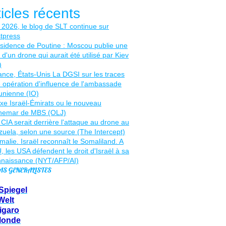
ticles récents
AS GENERALISTES
Spiegel
Welt
igaro
Monde