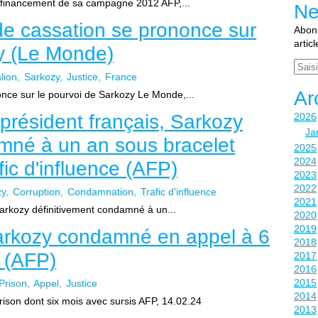
 financement de sa campagne 2012 AFP,...
Ne
de cassation se prononce sur
Abonn
artic
zy (Le Monde)
Email
lion
Sarkozy
Justice
France
Ar
once sur le pourvoi de Sarkozy Le Monde,...
président français, Sarkozy
2026
Ja
mné à un an sous bracelet
2025
2024
fic d'influence (AFP)
2023
2022
zy
Corruption
Condamnation
Trafic d'influence
2021
Sarkozy définitivement condamné à un...
2020
2019
Sarkozy condamné en appel à 6
2018
 (AFP)
2017
2016
2015
Prison
Appel
Justice
2014
son dont six mois avec sursis AFP, 14.02.24
2013