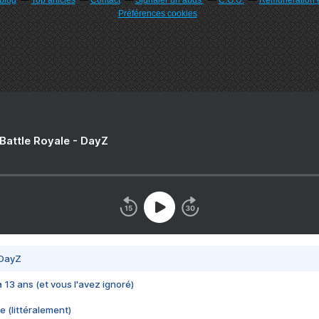
rblog
Top articles
Contact
Signaler un abus
C.G.U.
Rémunération e
Préférences cookies
 Battle Royale - DayZ
 DayZ
 a 13 ans (et vous l'avez ignoré)
e (littéralement)