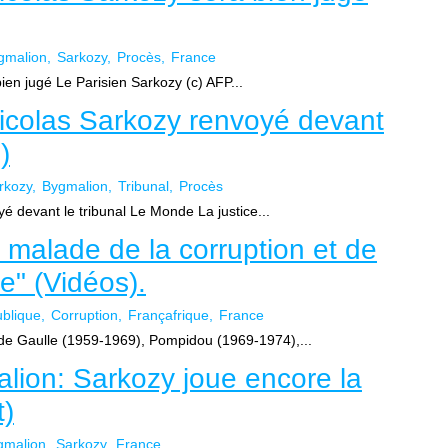
gmalion
Sarkozy
Procès
France
ien jugé Le Parisien Sarkozy (c) AFP...
Nicolas Sarkozy renvoyé devant
)
rkozy
Bygmalion
Tribunal
Procès
é devant le tribunal Le Monde La justice...
malade de la corruption et de
te" (Vidéos).
blique
Corruption
Françafrique
France
: de Gaulle (1959-1969), Pompidou (1969-1974),...
alion: Sarkozy joue encore la
t)
gmalion
Sarkozy
France