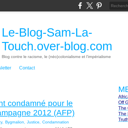
Le-Blog-Sam-La-
Touch.over-blog.com
Blog contre le racisme, le (néo)colonialisme et l'impérialisme
letter
Contact
ME
Afri
ent condamné pour le
Off 
The 
campagne 2012 (AFP)
The 
Trut
zy
Bygmalion
Justice
Condamnation