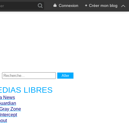
Connexion
+
Créer mon blog
DIAS LIBRES
ca News
Guardian
Gray Zone
Intercept
hout