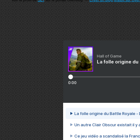
Voir le profil de
SLT
sur le portail Overblog
Créer un blog gratuit sur Ove
Hall of Game
La folle origine du
0:00
La folle origine du Battle Royale -
Un autre Clair Obscur existait il y
Ce jeu vidéo a scandalisé la Franc