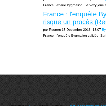
France . Affaire Bygmalion: Sarkozy joue
France : l'enquête B
risque un procès (Re
par Reuters
15 Décembre 2016, 13:07
By
France : l'enquête Bygmalion validée, Sar