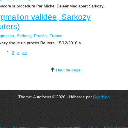
 encore la procédure Par Michel DeléanMediapart Sarkozy...
ygmalion validée, Sarkozy
uters)
gmalion
Sarkozy
Procès
France
kozy risque un procès Reuters, 15/12/2016 a...
1
2
>
>>
Haut de page
Theme: Autofocus © 2026 - Hébergé par
Overblog