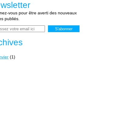
wsletter
ez-vous pour être averti des nouveaux
les publiés.
chives
nvier
(1)