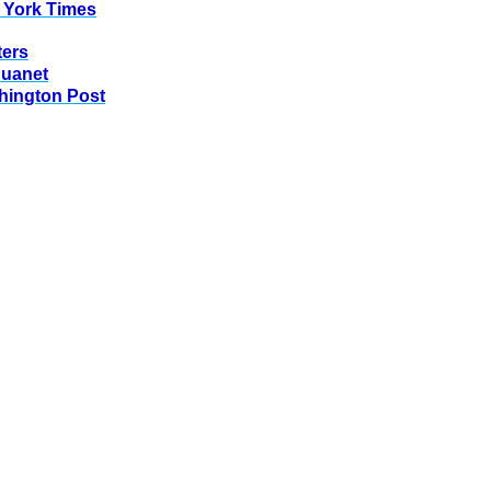
 York Times
ters
huanet
hington Post