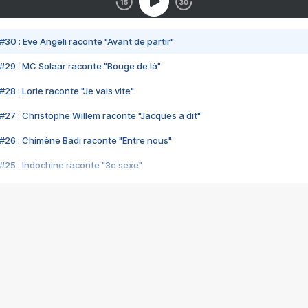
#30 : Eve Angeli raconte "Avant de partir"
#29 : MC Solaar raconte "Bouge de là"
28 : Lorie raconte "Je vais vite"
#27 : Christophe Willem raconte "Jacques a dit"
#26 : Chimène Badi raconte "Entre nous"
#25 : Indochine raconte "3e sexe"
#24 : Zaho raconte "C'est chelou"
#23 : Patrick Bruel raconte "Au café des délices"
#22 : Kyo raconte "Le chemin"
#21 : Nolwenn Leroy raconte "Cassé"
#20 : Patrick Hernandez raconte "Born to be alive"