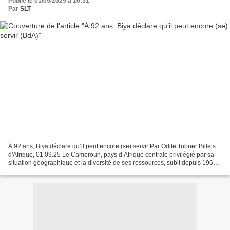
Publié le 01/09/2025 à 16:31
Par
SLT
À 92 ans, Biya déclare qu’il peut encore (se) servir Par Odile Tobner Billets
d'Afrique, 01.09.25 Le Cameroun, pays d’Afrique centrale privilégié par sa
situation géographique et la diversité de ses ressources, subit depuis 1960
une dictature néocoloniale...