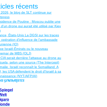
ticles récents
AS GENERALISTES
Spiegel
Welt
igaro
Monde