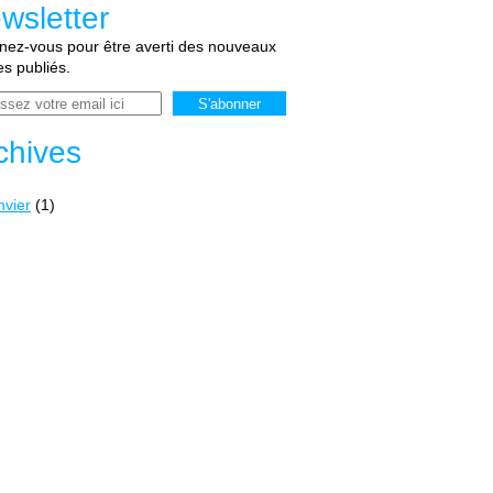
wsletter
ez-vous pour être averti des nouveaux
les publiés.
chives
nvier
(1)