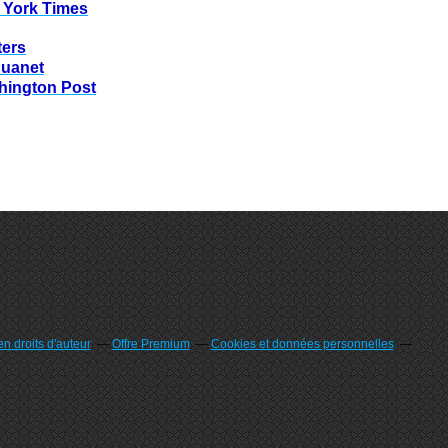
 York Times
ters
huanet
hington Post
n droits d'auteur
Offre Premium
Cookies et données personnelles