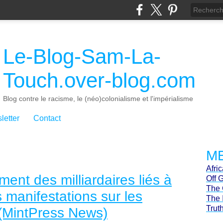
Le-Blog-Sam-La-
Touch.over-blog.com
Blog contre le racisme, le (néo)colonialisme et l'impérialisme
letter
Contact
ME
Afri
ment des milliardaires liés à
Off 
The 
es manifestations sur les
The 
Trut
(MintPress News)