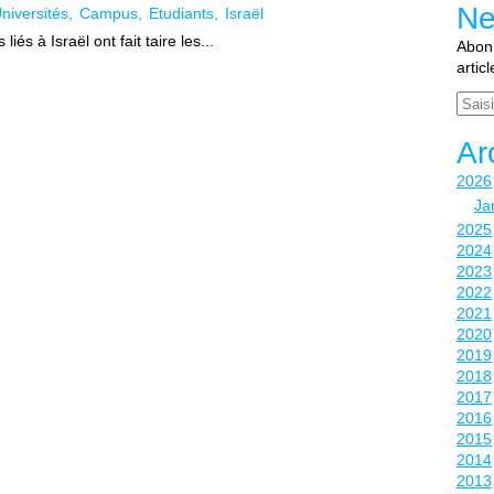
Ne
niversités
Campus
Etudiants
Israël
iés à Israël ont fait taire les...
Abonn
artic
Email
Ar
2026
Ja
2025
2024
2023
2022
2021
2020
2019
2018
2017
2016
2015
2014
2013