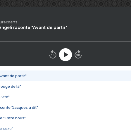
Purecharts
ngeli raconte "Avant de partir"
vant de partir"
Bouge de là"
 vite"
conte "Jacques a dit"
e "Entre nous"
3e sexe"