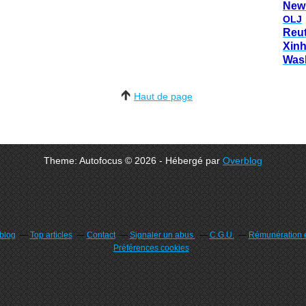
New
OLJ
Reu
Xin
Was
Haut de page
Theme: Autofocus © 2026 - Hébergé par
Overblog
rblog
Top articles
Contact
Signaler un abus
C.G.U.
Rémunération e
Préférences cookies