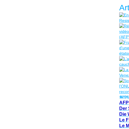
Ar
MEDI
AFP
Der 
Die 
Le F
Le 