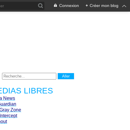
Connexion
+
Créer mon blog
DIAS LIBRES
ca News
Guardian
Gray Zone
Intercept
hout