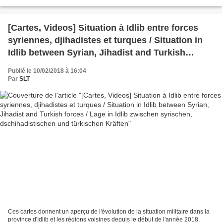
Halt Its Advance On Port City...
[Cartes, Videos] Situation à Idlib entre forces
syriennes, djihadistes et turques / Situation in
Idlib between Syrian, Jihadist and Turkish
forces / Lage in Idlib zwischen syrischen,
Publié le 10/02/2018 à 16:04
dschihadistischen und türkischen Kräften
Par
SLT
Ces cartes donnent un aperçu de l'évolution de la situation militaire dans la
province d'Idlib et les régions voisines depuis le début de l'année 2018.