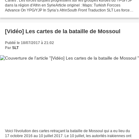
Cartes : Les forces turques progressent sur les groupes kurdes du YPG/YJP
dans la région d'Afrin en SyrieArticle originel : Maps: Turkish Forcces
Advance On YPG/YJP In Syria’s AfrinSouth Front Traduction SLT Les forces
armées turques (FAT) et l'armée...
[Vidéo] Les cartes de la bataille de Mossoul
Publié le 18/07/2017 à 21:02
Par
SLT
Voici l'évolution des cartes retraçant la bataille de Mossoul qui a eu lieu du
17 octobre 2016 au 10 juillet 2017. Le 10 juillet, les autorités irakiennes ont