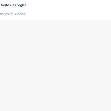
 toutes les règles
s les jeux vidéo
us choquant de Rockstar ? - Le scandale BULLY
e plus moche de Steam
du RÊVE tourne au CAUCHEMAR
pendant 8 heures
it… à tort
umiliés par un jeu vidéo
ire - Final Fantasy 8
ti un empire - Age of Empires
story DOFUS
tard, il crée l'un des pires jeux de tous les temps, MindsEye.