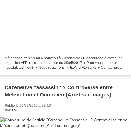
Mélenchon s'en prend à nouveau à Cazeneuve et l'encourage à l'attaquer
en justice AFP ►Le zap de la télé du 29/05/2017 ►Pour vous abonner :
http://bit.ly/2lPwq3i ►Nous soutenons : http://bit.ly/1y3ziF2 ►Contact pro :
lesnewsdunetcontact@gmail.com Paris...
Cazeneuve "assassin" ? Controverse entre
Mélenchon et Quotidien (Arrêt sur images)
Publié le 02/06/2017 à 02:10
Par
ASI