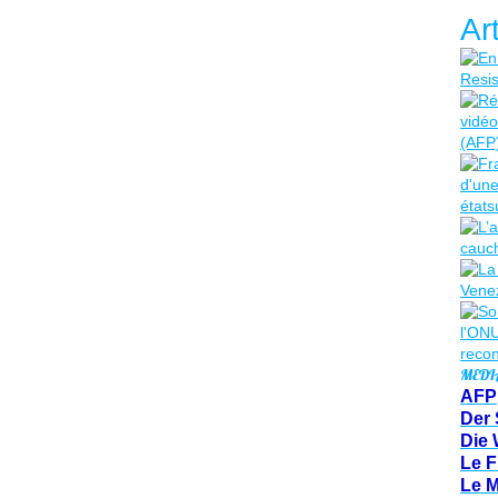
Ar
MEDI
AFP
Der 
Die 
Le F
Le 