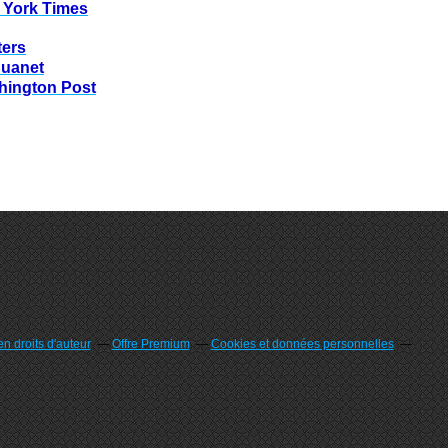
 York Times
ters
huanet
hington Post
n droits d'auteur
Offre Premium
Cookies et données personnelles