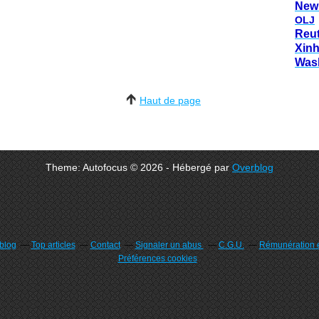
New
OLJ
Reu
Xin
Was
Haut de page
Theme: Autofocus © 2026 - Hébergé par
Overblog
rblog
Top articles
Contact
Signaler un abus
C.G.U.
Rémunération e
Préférences cookies