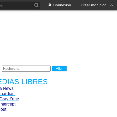
Connexion
+
Créer mon blog
DIAS LIBRES
ca News
Guardian
Gray Zone
Intercept
hout