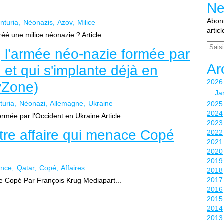
Ne
Abonn
nturia
Néonazis
Azov
Milice
artic
réé une milice néonazie ? Article...
Email
 l’armée néo-nazie formée par
Ar
 et qui s'implante déjà en
2026
yZone)
Ja
turia
Néonazi
Allemagne
Ukraine
2025
2024
rmée par l'Occident en Ukraine Article...
2023
utre affaire qui menace Copé
2022
2021
2020
2019
ance
Qatar
Copé
Affaires
2018
2017
ce Copé Par François Krug Mediapart...
2016
2015
2014
2013