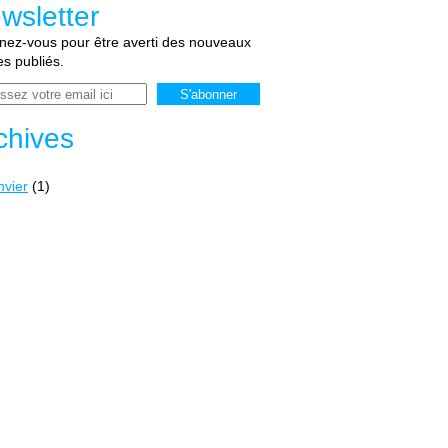
wsletter
ez-vous pour être averti des nouveaux
les publiés.
chives
nvier
(1)