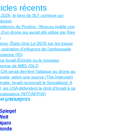
ticles récents
AS GENERALISTES
Spiegel
Welt
igaro
Monde