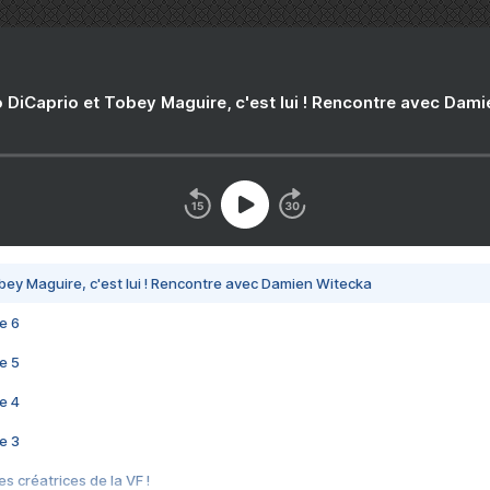
 DiCaprio et Tobey Maguire, c'est lui ! Rencontre avec Dam
bey Maguire, c'est lui ! Rencontre avec Damien Witecka
e 6
e 5
e 4
e 3
s créatrices de la VF !