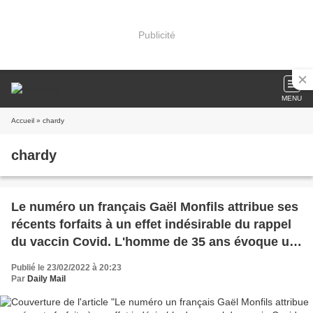
Publicité
MENU
Accueil
» chardy
chardy
Le numéro un français Gaël Monfils attribue ses
récents forfaits à un effet indésirable du rappel
du vaccin Covid. L'homme de 35 ans évoque un
"problème de santé", alors que son compatriote
Publié le 23/02/2022 à 20:23
Jérémy Chardy a lui aussi eu des problèmes
Par
Daily Mail
après sa vaccination l'été dernier (Daily Mail)