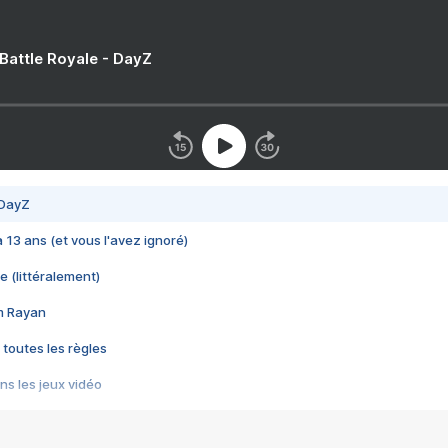
 Battle Royale - DayZ
 DayZ
 a 13 ans (et vous l'avez ignoré)
e (littéralement)
im Rayan
 toutes les règles
s les jeux vidéo
us choquant de Rockstar ? - Le scandale BULLY