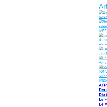
Ar
MEDI
AFP
Der 
Die 
Le F
Le 