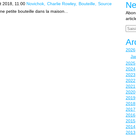
Ne
et 2018, 11:00
Novichok
Charlie Rowley
Bouteille
Source
ne petite bouteille dans la maison...
Abonn
artic
Email
Ar
2026
Ja
2025
2024
2023
2022
2021
2020
2019
2018
2017
2016
2015
2014
2013