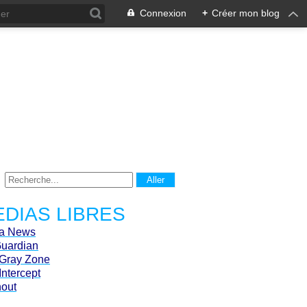
Connexion
+
Créer mon blog
DIAS LIBRES
ca News
Guardian
Gray Zone
Intercept
hout