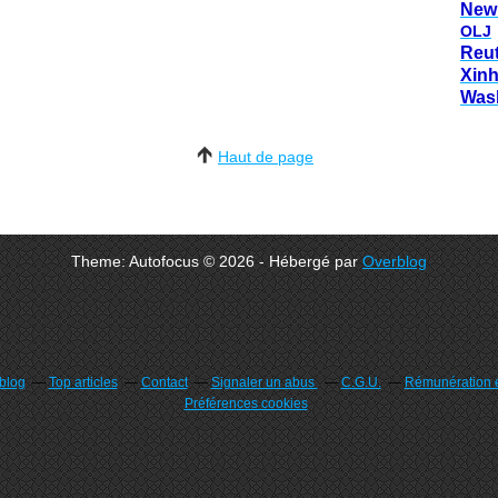
New
OLJ
Reu
Xin
Was
Haut de page
Theme: Autofocus © 2026 - Hébergé par
Overblog
rblog
Top articles
Contact
Signaler un abus
C.G.U.
Rémunération e
Préférences cookies