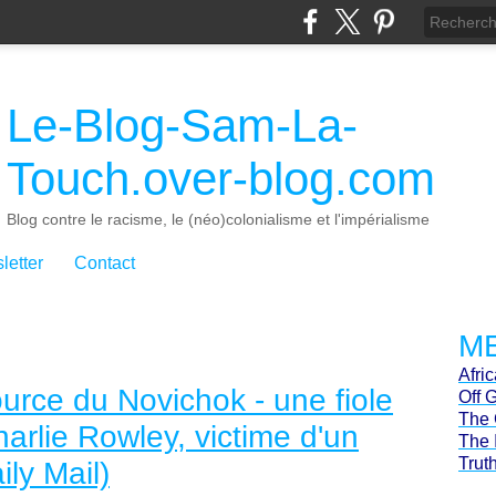
Le-Blog-Sam-La-
Touch.over-blog.com
Blog contre le racisme, le (néo)colonialisme et l'impérialisme
letter
Contact
ME
Afri
ource du Novichok - une fiole
Off 
The 
arlie Rowley, victime d'un
The 
Trut
ly Mail)