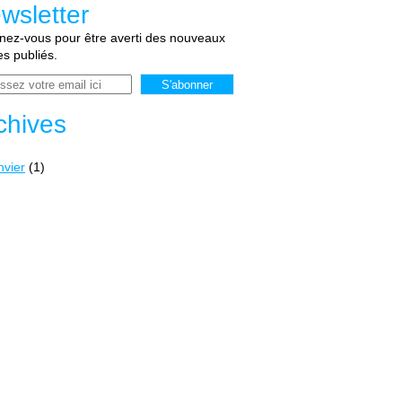
wsletter
ez-vous pour être averti des nouveaux
les publiés.
chives
nvier
(1)