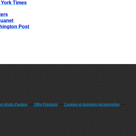
 York Times
ters
huanet
hington Post
n droits d'auteur
Offre Premium
Cookies et données personnelles