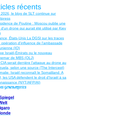
ticles récents
AS GENERALISTES
Spiegel
Welt
igaro
Monde