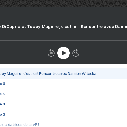
 DiCaprio et Tobey Maguire, c'est lui ! Rencontre avec Dam
bey Maguire, c'est lui ! Rencontre avec Damien Witecka
e 6
e 5
e 4
e 3
s créatrices de la VF !