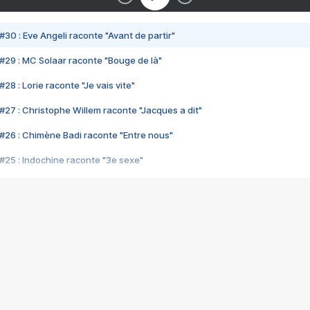
#30 : Eve Angeli raconte "Avant de partir"
#29 : MC Solaar raconte "Bouge de là"
28 : Lorie raconte "Je vais vite"
#27 : Christophe Willem raconte "Jacques a dit"
#26 : Chimène Badi raconte "Entre nous"
#25 : Indochine raconte "3e sexe"
#24 : Zaho raconte "C'est chelou"
#23 : Patrick Bruel raconte "Au café des délices"
#22 : Kyo raconte "Le chemin"
#21 : Nolwenn Leroy raconte "Cassé"
#20 : Patrick Hernandez raconte "Born to be alive"
#19 : Lorie raconte "Près de moi"