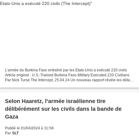
L’armée du Burkina Faso entraîné par les Etats-Unis a exécuté 220 civils
Article originel : U.S.-Trained Burkina Faso Military Executed 220 Civilians
Par Nick Turse The Intercept, 25.04.24 Un nouveau rapport révèle les détails
des massacres perpétrés...
Selon Haaretz, l’armée israélienne tire
délibérément sur les civils dans la bande de
Gaza
Publié le 01/04/2024 à 11:58
Par
SLT