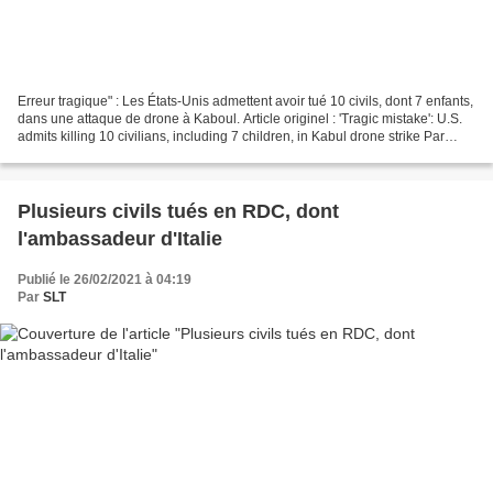
Erreur tragique" : Les États-Unis admettent avoir tué 10 civils, dont 7 enfants,
dans une attaque de drone à Kaboul. Article originel : 'Tragic mistake': U.S.
admits killing 10 civilians, including 7 children, in Kabul drone strike Par
Dylan Stableford...
Plusieurs civils tués en RDC, dont
l'ambassadeur d'Italie
Publié le 26/02/2021 à 04:19
Par
SLT