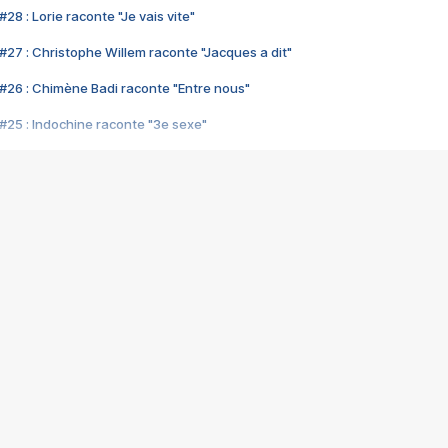
28 : Lorie raconte "Je vais vite"
#27 : Christophe Willem raconte "Jacques a dit"
#26 : Chimène Badi raconte "Entre nous"
#25 : Indochine raconte "3e sexe"
#24 : Zaho raconte "C'est chelou"
#23 : Patrick Bruel raconte "Au café des délices"
#22 : Kyo raconte "Le chemin"
#21 : Nolwenn Leroy raconte "Cassé"
#20 : Patrick Hernandez raconte "Born to be alive"
#19 : Lorie raconte "Près de moi"
#18 : Michael Jones raconte "A nos actes manqués" (avec Jean-Jacque
#17 : Khaled raconte "Aïcha"